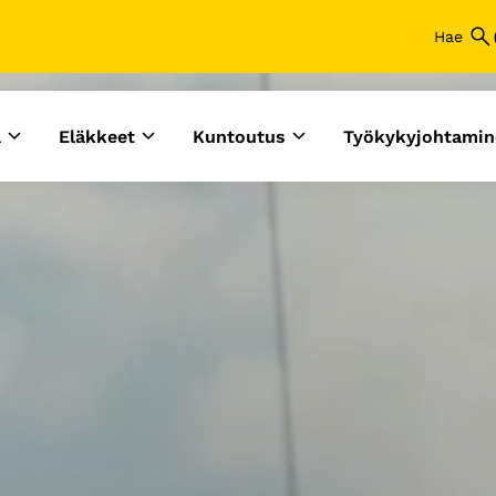
a
Eläkkeet
Kuntoutus
Työkykyjohtamin