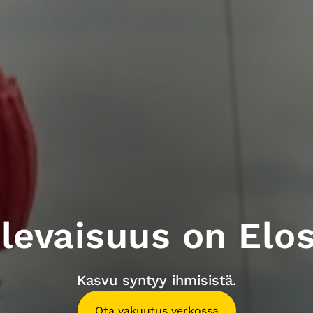
levaisuus on Elo
Kasvu syntyy ihmisistä.
Ota vakuutus verkossa