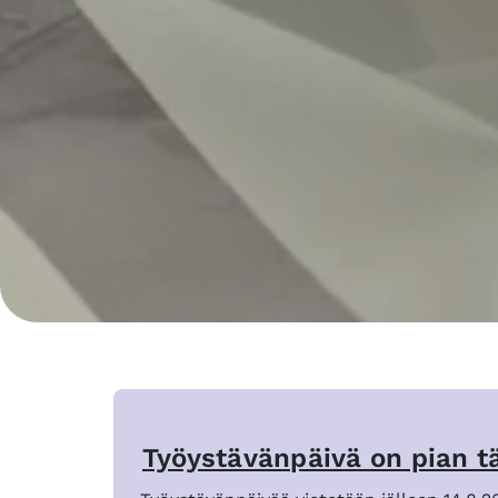
Työystävänpäivä on pian tä