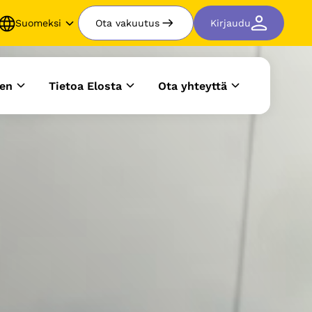
Suomeksi
Ota vakuutus
Kirjaudu
en
Tietoa Elosta
Ota yhteyttä