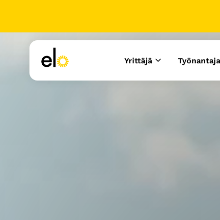
Yrittäjä
Työnantaj