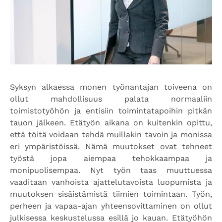
Syksyn alkaessa monen työnantajan toiveena on
ollut mahdollisuus palata normaaliin
toimistotyöhön ja entisiin toimintatapoihin pitkän
tauon jälkeen. Etätyön aikana on kuitenkin opittu,
että töitä voidaan tehdä muillakin tavoin ja monissa
eri ympäristöissä. Nämä muutokset ovat tehneet
työstä jopa aiempaa tehokkaampaa ja
monipuolisempaa. Nyt työn taas muuttuessa
vaaditaan vanhoista ajattelutavoista luopumista ja
muutoksen sisäistämistä tiimien toimintaan. Työn,
perheen ja vapaa-ajan yhteensovittaminen on ollut
julkisessa keskustelussa esillä jo kauan. Etätyöhön