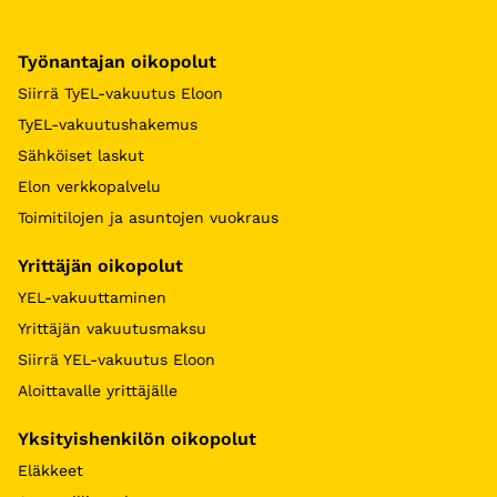
Työnantajan oikopolut
Siirrä TyEL-vakuutus Eloon
TyEL-vakuutushakemus
Sähköiset laskut
Elon verkkopalvelu
Toimitilojen ja asuntojen vuokraus
Yrittäjän oikopolut
YEL-vakuuttaminen
Yrittäjän vakuutusmaksu
Siirrä YEL-vakuutus Eloon
Aloittavalle yrittäjälle
Yksityishenkilön oikopolut
Eläkkeet