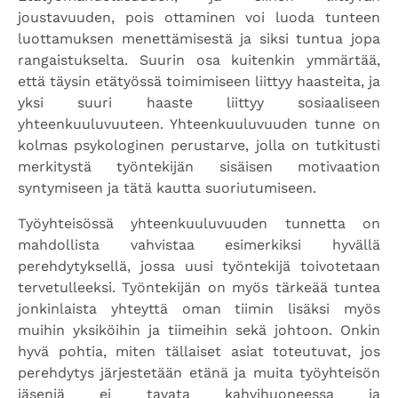
joustavuuden, pois ottaminen voi luoda tunteen
luottamuksen menettämisestä ja siksi tuntua jopa
rangaistukselta. Suurin osa kuitenkin ymmärtää,
että täysin etätyössä toimimiseen liittyy haasteita, ja
yksi suuri haaste liittyy sosiaaliseen
yhteenkuuluvuuteen. Yhteenkuuluvuuden tunne on
kolmas psykologinen perustarve, jolla on tutkitusti
merkitystä työntekijän sisäisen motivaation
syntymiseen ja tätä kautta suoriutumiseen.
Työyhteisössä yhteenkuuluvuuden tunnetta on
mahdollista vahvistaa esimerkiksi hyvällä
perehdytyksellä, jossa uusi työntekijä toivotetaan
tervetulleeksi. Työntekijän on myös tärkeää tuntea
jonkinlaista yhteyttä oman tiimin lisäksi myös
muihin yksiköihin ja tiimeihin sekä johtoon. Onkin
hyvä pohtia, miten tällaiset asiat toteutuvat, jos
perehdytys järjestetään etänä ja muita työyhteisön
jäseniä ei tavata kahvihuoneessa ja