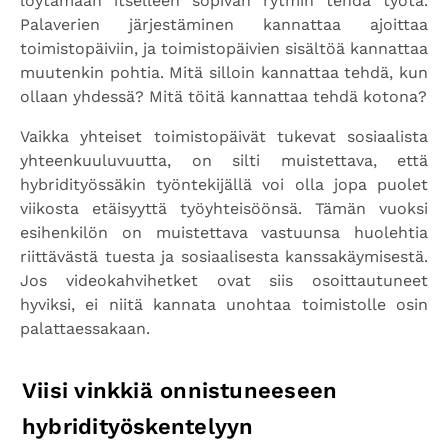
löytämään itselleen sopivan rytmin tehdä työtä.
Palaverien järjestäminen kannattaa ajoittaa
toimistopäiviin, ja toimistopäivien sisältöä kannattaa
muutenkin pohtia. Mitä silloin kannattaa tehdä, kun
ollaan yhdessä? Mitä töitä kannattaa tehdä kotona?
Vaikka yhteiset toimistopäivät tukevat sosiaalista
yhteenkuuluvuutta, on silti muistettava, että
hybridityössäkin työntekijällä voi olla jopa puolet
viikosta etäisyyttä työyhteisöönsä. Tämän vuoksi
esihenkilön on muistettava vastuunsa huolehtia
riittävästä tuesta ja sosiaalisesta kanssakäymisestä.
Jos videokahvihetket ovat siis osoittautuneet
hyviksi, ei niitä kannata unohtaa toimistolle osin
palattaessakaan.
Viisi vinkkiä onnistuneeseen
hybridityöskentelyyn