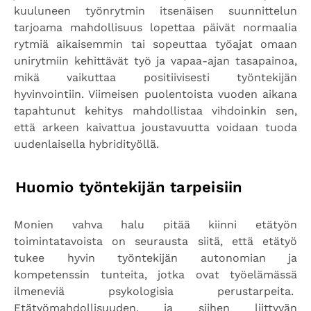
kuuluneen työnrytmin itsenäisen suunnittelun
tarjoama mahdollisuus lopettaa päivät normaalia
rytmiä aikaisemmin tai sopeuttaa työajat omaan
unirytmiin kehittävät työ ja vapaa-ajan tasapainoa,
mikä vaikuttaa positiivisesti työntekijän
hyvinvointiin. Viimeisen puolentoista vuoden aikana
tapahtunut kehitys mahdollistaa vihdoinkin sen,
että arkeen kaivattua joustavuutta voidaan tuoda
uudenlaisella hybridityöllä.
Huomio työntekijän tarpeisiin
Monien vahva halu pitää kiinni etätyön
toimintatavoista on seurausta siitä, että etätyö
tukee hyvin työntekijän autonomian ja
kompetenssin tunteita, jotka ovat työelämässä
ilmeneviä psykologisia perustarpeita.
Etätyömahdollisuuden, ja siihen liittyvän