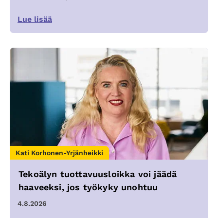
Lue lisää
Kati Korhonen-Yrjänheikki
Tekoälyn tuottavuusloikka voi jäädä
haaveeksi, jos työkyky unohtuu
4.8.2026