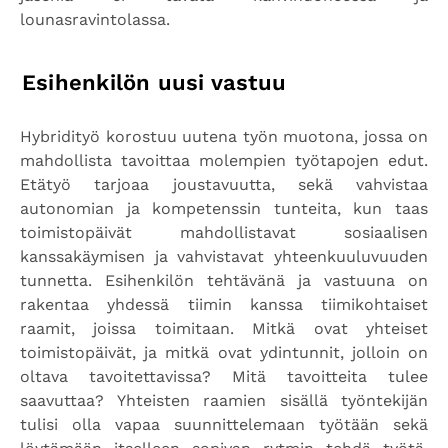
lounasravintolassa.
Esihenkilön uusi vastuu
Hybridityö korostuu uutena työn muotona, jossa on
mahdollista tavoittaa molempien työtapojen edut.
Etätyö tarjoaa joustavuutta, sekä vahvistaa
autonomian ja kompetenssin tunteita, kun taas
toimistopäivät mahdollistavat sosiaalisen
kanssakäymisen ja vahvistavat yhteenkuuluvuuden
tunnetta. Esihenkilön tehtävänä ja vastuuna on
rakentaa yhdessä tiimin kanssa tiimikohtaiset
raamit, joissa toimitaan. Mitkä ovat yhteiset
toimistopäivät, ja mitkä ovat ydintunnit, jolloin on
oltava tavoitettavissa? Mitä tavoitteita tulee
saavuttaa? Yhteisten raamien sisällä työntekijän
tulisi olla vapaa suunnittelemaan työtään sekä