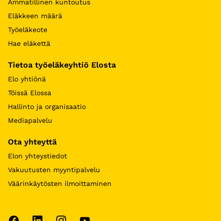
Ammatillinen kuntoutus
Eläkkeen määrä
Työeläkeote
Hae eläkettä
Tietoa työeläkeyhtiö Elosta
Elo yhtiönä
Töissä Elossa
Hallinto ja organisaatio
Mediapalvelu
Ota yhteyttä
Elon yhteystiedot
Vakuutusten myyntipalvelu
Väärinkäytösten ilmoittaminen