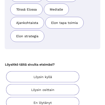
Töissä Elossa
Medialle
Ajankohtaista
Elon tapa toimia
Elon strategia
Löysitkö tältä sivulta etsimäsi?
Löysin kyllä
Löysin osittain
En löytänyt