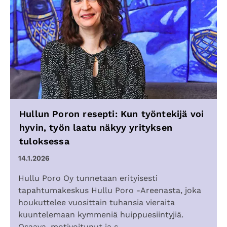
Hullun Poron resepti: Kun työntekijä voi
hyvin, työn laatu näkyy yrityksen
tuloksessa
14.1.2026
Hullu Poro Oy tunnetaan erityisesti
tapahtumakeskus Hullu Poro -Areenasta, joka
houkuttelee vuosittain tuhansia vieraita
kuuntelemaan kymmeniä huippuesiintyjiä.
Osaava, motivoitunut ja s...