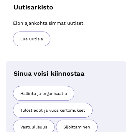
Uutisarkisto
Elon ajankohtaisimmat uutiset.
Lue uutisia
Sinua voisi kiinnostaa
Hallinto ja organisaatio
Tulostiedot ja vuosikertomukset
Vastuullisuus
Sijoittaminen