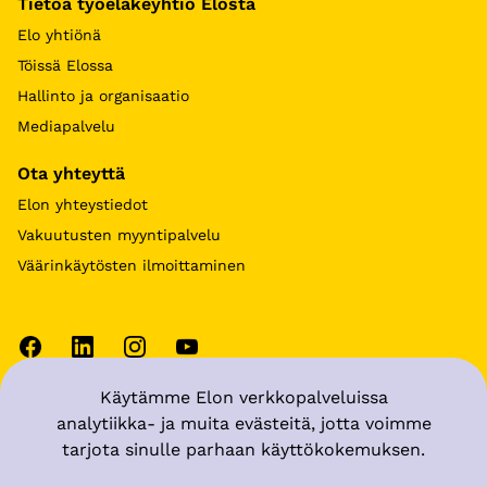
Tietoa työeläkeyhtiö Elosta
Elo yhtiönä
Töissä Elossa
Hallinto ja organisaatio
Mediapalvelu
Ota yhteyttä
Elon yhteystiedot
Vakuutusten myyntipalvelu
Väärinkäytösten ilmoittaminen
Käytämme Elon verkkopalveluissa
Käyttöehdot
analytiikka- ja muita evästeitä, jotta voimme
tarjota sinulle parhaan käyttökokemuksen.
Tietosuoja
Muuta evästeasetuksia