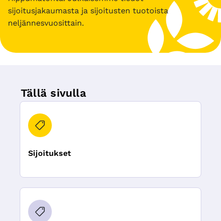
sijoitusjakaumasta ja sijoitusten tuotoista
neljännesvuosittain.
Tällä sivulla
Sijoitukset