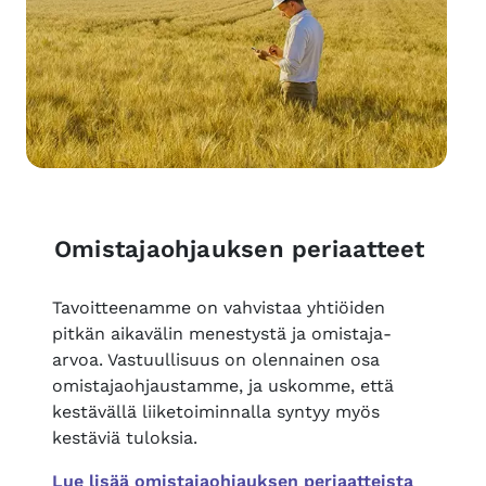
Omistajaohjauksen periaatteet
Tavoitteenamme on vahvistaa yhtiöiden
pitkän aikavälin menestystä ja omistaja-
arvoa. Vastuullisuus on olennainen osa
omistajaohjaustamme, ja uskomme, että
kestävällä liiketoiminnalla syntyy myös
kestäviä tuloksia.
Lue lisää omistajaohjauksen periaatteista