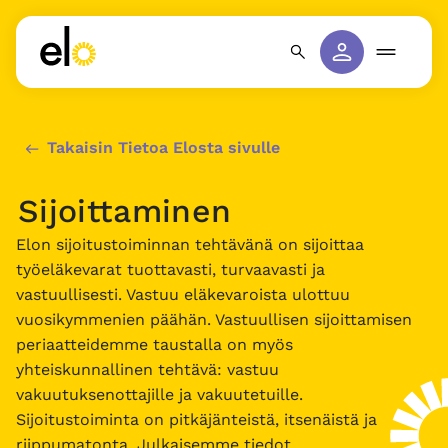
Takaisin Tietoa Elosta sivulle
Sijoittaminen
Elon sijoitustoiminnan tehtävänä on sijoittaa
työeläkevarat tuottavasti, turvaavasti ja
vastuullisesti. Vastuu eläkevaroista ulottuu
vuosikymmenien päähän. Vastuullisen sijoittamisen
periaatteidemme taustalla on myös
yhteiskunnallinen tehtävä: vastuu
vakuutuksenottajille ja vakuutetuille.
Sijoitustoiminta on pitkäjänteistä, itsenäistä ja
riippumatonta. Julkaisemme tiedot