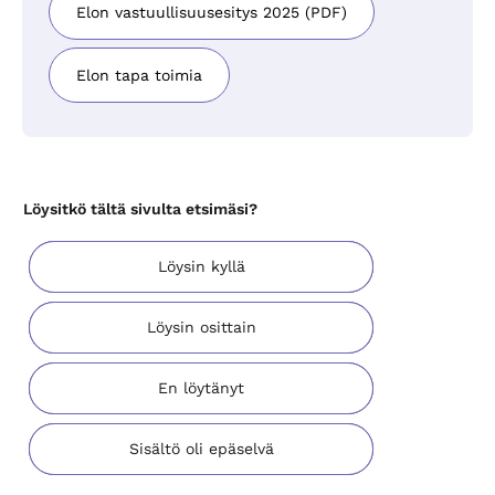
Elon vastuullisuusesitys 2025 (PDF)
Elon tapa toimia
Löysitkö tältä sivulta etsimäsi?
Löysin kyllä
Löysin osittain
En löytänyt
Sisältö oli epäselvä