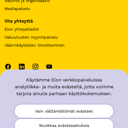
Hallinto ja organisaatio
Mediapalvelu
Ota yhteyttä
Elon yhteystiedot
Vakuutusten myyntipalvelu
Väärinkäytösten ilmoittaminen
Käytämme Elon verkkopalveluissa
Käyttöehdot
analytiikka- ja muita evästeitä, jotta voimme
tarjota sinulle parhaan käyttökokemuksen.
Tietosuoja
Muuta evästeasetuksia
Vain välttämättömät evästeet
Saavutettavuusseloste
Muokkaa evästeasetuksia