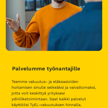
Palvelumme työnantajille
Teemme vakuutus- ja eläkeasioiden
hoitamisen sinulle selkeäksi ja vaivattomaksi,
jotta voit keskittyä yrityksesi
ydinliiketoimintaan. Saat kaikki palvelut
käyttöösi TyEL-vakuutuksen hinnalla.