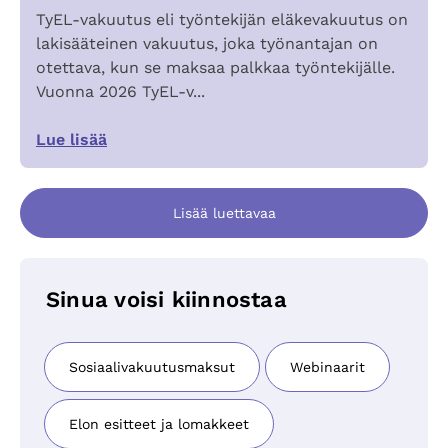
TyEL-vakuutus eli työntekijän eläkevakuutus on
lakisääteinen vakuutus, joka työnantajan on
otettava, kun se maksaa palkkaa työntekijälle.
Vuonna 2026 TyEL-v...
Lue lisää
Lisää luettavaa
Sinua voisi kiinnostaa
Sosiaalivakuutusmaksut
Webinaarit
Elon esitteet ja lomakkeet