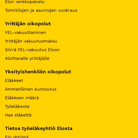
Elon verkkopalvelu
Toimitilojen ja asuntojen vuokraus
Yrittäjän oikopolut
YEL-vakuuttaminen
Yrittäjän vakuutusmaksu
Siirrä YEL-vakuutus Eloon
Aloittavalle yrittäjälle
Yksityishenkilön oikopolut
Eläkkeet
Ammatillinen kuntoutus
Eläkkeen määrä
Työeläkeote
Hae eläkettä
Tietoa työeläkeyhtiö Elosta
Elo yhtiönä