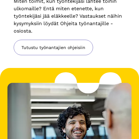
Miten toimit, kun työntekijäsi lähtee töihin
ulkomaille? Entä miten etenette, kun
työntekijäsi jää eläkkeelle? Vastaukset näihin
kysymyksiin löydät Ohjeita työnantajille -
osiosta.
Tutustu työnantajien ohjeisiin