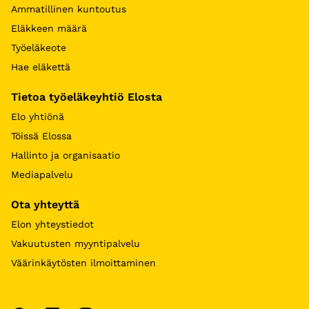
Ammatillinen kuntoutus
Eläkkeen määrä
Työeläkeote
Hae eläkettä
Tietoa työeläkeyhtiö Elosta
Elo yhtiönä
Töissä Elossa
Hallinto ja organisaatio
Mediapalvelu
Ota yhteyttä
Elon yhteystiedot
Vakuutusten myyntipalvelu
Väärinkäytösten ilmoittaminen