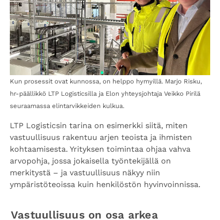
Kun prosessit ovat kunnossa, on helppo hymyillä. Marjo Risku,
hr-päällikkö LTP Logisticsilla ja Elon yhteysjohtaja Veikko Pirilä
seuraamassa elintarvikkeiden kulkua.
LTP Logisticsin tarina on esimerkki siitä, miten
vastuullisuus rakentuu arjen teoista ja ihmisten
kohtaamisesta. Yrityksen toimintaa ohjaa vahva
arvopohja, jossa jokaisella työntekijällä on
merkitystä – ja vastuullisuus näkyy niin
ympäristöteoissa kuin henkilöstön hyvinvoinnissa.
Vastuullisuus on osa arkea