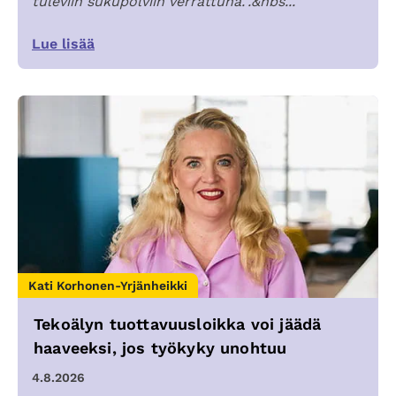
tuleviin sukupolviin verrattuna.”.&nbs...
Lue lisää
Kati Korhonen-Yrjänheikki
Tekoälyn tuottavuusloikka voi jäädä
haaveeksi, jos työkyky unohtuu
4.8.2026