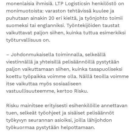
monenlaisia ihmisiä. LTP Logisticsin henkilöstö on
monimuotoista: varaston tehtävissä kuulee ja
puhutaan ainakin 20 eri kieltä, ja työnjohto toimii
suomeksi tai englanniksi. Työntekijöiden taustat
vaikuttavat paljon siihen, kuinka tuttua esimerkiksi
työturvallisuus on.
–
Johdonmukaisella toiminnalla, selkeällä
viestinnällä ja yhteisillä pelisäännöillä pystytään
paljon vaikuttamaan siihen, kuinka tasapuoliseksi
koettu työpaikka voimme olla. Näillä teoilla voimme
itse vaikuttaa myös sosiaaliseen
vastuullisuuteemme, kertoo Risku.
Risku mainitsee erityisesti esihenkilöille annettavan
tuen, selkeät työohjeet ja sisäiset pelisäännöt
työkyvyn seurannan asioiksi, joilla lähijohdon
työkuormaa pystytään helpottamaan.