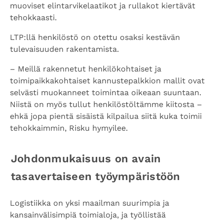
muoviset elintarvikelaatikot ja rullakot kiertävät
tehokkaasti.
LTP:llä henkilöstö on otettu osaksi kestävän
tulevaisuuden rakentamista.
–
Meillä rakennetut henkilökohtaiset ja
toimipaikkakohtaiset kannustepalkkion mallit ovat
selvästi muokanneet toimintaa oikeaan suuntaan.
Niistä on myös tullut henkilöstöltämme kiitosta –
ehkä jopa pientä sisäistä kilpailua siitä kuka toimii
tehokkaimmin, Risku hymyilee.
Johdonmukaisuus on avain
tasavertaiseen työympäristöön
Logistiikka on yksi maailman suurimpia ja
kansainvälisimpiä toimialoja, ja työllistää