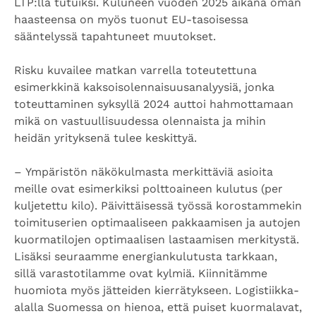
LTP:llä tutuiksi. Kuluneen vuoden 2025 aikana oman
haasteensa on myös tuonut EU-tasoisessa
sääntelyssä tapahtuneet muutokset.
Risku kuvailee matkan varrella toteutettuna
esimerkkinä kaksoisolennaisuusanalyysiä, jonka
toteuttaminen syksyllä 2024 auttoi hahmottamaan
mikä on vastuullisuudessa olennaista ja mihin
heidän yrityksenä tulee keskittyä.
–
Ympäristön näkökulmasta merkittäviä asioita
meille ovat esimerkiksi polttoaineen kulutus (per
kuljetettu kilo). Päivittäisessä työssä korostammekin
toimituserien optimaaliseen pakkaamisen ja autojen
kuormatilojen optimaalisen lastaamisen merkitystä.
Lisäksi seuraamme energiankulutusta tarkkaan,
sillä varastotilamme ovat kylmiä. Kiinnitämme
huomiota myös jätteiden kierrätykseen. Logistiikka-
alalla Suomessa on hienoa, että puiset kuormalavat,