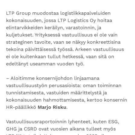
LTP Group muodostaa logistiikkapalveluiden
kokonaisuuden, jossa LTP Logistics Oy hoitaa
elintarvikkeiden keräilyn, varastoinnin, ja
kuljetukset. Yrityksessä vastuullisuus ei ole vain
strateginen tavoite, vaan se näkyy konkreettisina
tekoina päivittäisessä työssä. Arkeen vastuullisuus
ei ole kuitenkaan tullut hetkessä, vaan sitä on
edeltänyt useamman vuoden työ.
–
Aloitimme konsernijohdon linjaamana
vastuullisuustyön perusasioista: oman toiminnan
tunnistamisesta, vastuiden määrittelystä ja
kokonaisuuden hahmottamisesta, kertoo konsernin
HR-päällikkö
Marjo Risku
.
Vastuullisuusraportoinnin lyhenteet, kuten ESG,
GHG ja CSRD ovat vuosien aikana tulleet myös