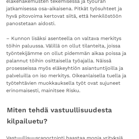
eläkehakemusten tekemisessä ja työuran
jatkamisessa osa-aikaisena. Pitkät työsuhteet ja
hyvä pitovoima kertovat siitä, että henkilöstöön
panostetaan aidosti.
–
Kunnon lisäksi asenteella on valtava merkitys
töihin paluussa. Välillä on ollut tilanteita, joissa
työntekijämme on ollut pidemmän aikaa poissa ja
palannut töihin osittaisella työajalla. Näissä
prosesseissa myös eläkeyhtiön asiantuntijoilla ja
palveluilla on iso merkitys. Oikeanlaisella tuella ja
työtehtävien muokkauksella työt ovat sujuneet
erinomaisesti, mainitsee Risku.
Miten tehdä vastuullisuudesta
kilpailuetu?
Vastuullisuusraportointi haastaa monia yrityksiä