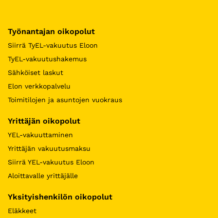
Työnantajan oikopolut
Siirrä TyEL-vakuutus Eloon
TyEL-vakuutushakemus
Sähköiset laskut
Elon verkkopalvelu
Toimitilojen ja asuntojen vuokraus
Yrittäjän oikopolut
YEL-vakuuttaminen
Yrittäjän vakuutusmaksu
Siirrä YEL-vakuutus Eloon
Aloittavalle yrittäjälle
Yksityishenkilön oikopolut
Eläkkeet