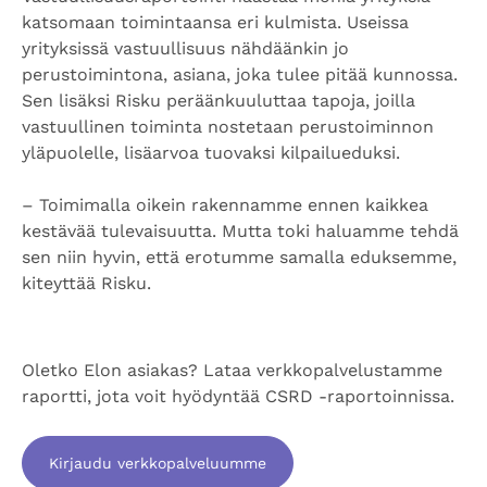
katsomaan toimintaansa eri kulmista. Useissa
yrityksissä vastuullisuus nähdäänkin jo
perustoimintona, asiana, joka tulee pitää kunnossa.
Sen lisäksi Risku peräänkuuluttaa tapoja, joilla
vastuullinen toiminta nostetaan perustoiminnon
yläpuolelle, lisäarvoa tuovaksi kilpailueduksi.
–
Toimimalla oikein rakennamme ennen kaikkea
kestävää tulevaisuutta. Mutta toki haluamme tehdä
sen niin hyvin, että erotumme samalla eduksemme,
kiteyttää Risku.
Oletko Elon asiakas? Lataa verkkopalvelustamme
raportti, jota voit hyödyntää CSRD -raportoinnissa.
Kirjaudu verkkopalveluumme