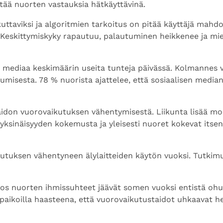
tää nuorten vastauksia hätkäyttävinä.
kuttaviksi ja algoritmien tarkoitus on pitää käyttäjä mah
. Keskittymiskyky rapautuu, palautuminen heikkenee ja mie
mediaa keskimäärin useita tunteja päivässä. Kolmannes vii
kkumisesta. 78 % nuorista ajattelee, että sosiaalisen medi
aidon vuorovaikutuksen vähentymisestä. Liikunta lisää mon
yksinäisyyden kokemusta ja yleisesti nuoret kokevat itse
utuksen vähentyneen älylaitteiden käytön vuoksi. Tutkim
 jos nuorten ihmissuhteet jäävät somen vuoksi entistä ohu
paikoilla haasteena, että vuorovaikutustaidot uhkaavat hei