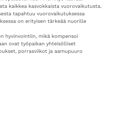
vata kaikkea kasvokkaista vuorovaikutusta.
isesta tapahtuu vuorovaikutuksessa
sessa on erityisen tärkeää nuorille
en hyvinvointiin, mikä kompensoi
an ovat työpaikan yhteisölliset
okoukset, porrasviikot ja aamupuuro