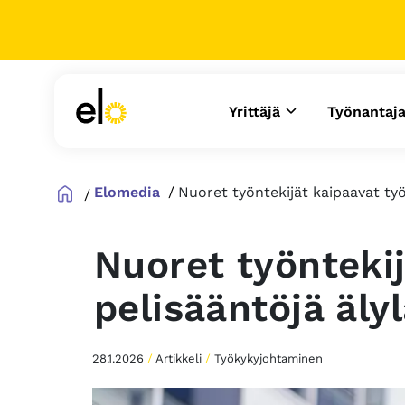
Yrittäjä
Työnantaj
Elomedia
Nuoret työntekijät kaipaavat työ
Nuoret työntekij
pelisääntöjä äly
28.1.2026
/
Artikkeli
/
Työkykyjohtaminen