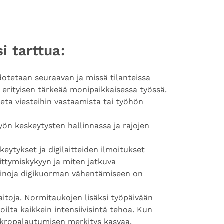
i tarttua:
otetaan seuraavan ja missä tilanteissa
 erityisen tärkeää monipaikkaisessa työssä.
teta viesteihin vastaamista tai työhön
ön keskeytysten hallinnassa ja rajojen
eytykset ja digilaitteiden ilmoitukset
kittymiskykyyn ja miten jatkuva
 keinoja digikuorman vähentämiseen on
itoja. Normitaukojen lisäksi työpäivään
voilta kaikkein intensiivisintä tehoa. Kun
 mikropalautumisen merkitys kasvaa.