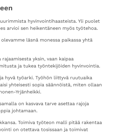
neen
uurimmista hyvinvointihaasteista. Yli puolet
nes arvioi sen heikentäneen myös työtehoa.
me olevamme läsnä monessa paikassa yhtä
 rajaamisesta yksin, vaan kaipaa
rmitusta ja tukea työntekijöiden hyvinvointia.
a hyvä työarki. Työhön liittyvä ruutuaika
aisi yhteisesti sopia säännöistä, miten ollaan
honen-Yrjänheikki.
 samalla on kasvava tarve asettaa rajoja
oppia johtamaan.
ikkansa. Toimiva työteon malli pitää rakentaa
nvointi on otettava tosissaan ja toimivat