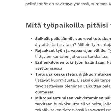
pelisäännöt on sovittava yhdessä, summaa K
Mitä työpaikoilla pitäisi
Selkeät pelisäännöt vuorovaikutuskana
älylaitteita tarvitaan? Milloin työnant
Rajaukset työn ja vapaa-ajan välille.
T
liittyvien kanavien jatkuvaa tarkkailua.
Esihenkilöiden tuki työn hallintaan.
Nu
asettamisessa
Tietoa ja keskustelua digikuormitukse
lisäävät kuormitusta. Lisäksi olisi tarp
tavoitettavissa oleminen vaikuttaa pal
olemassa.
Mikropalautumisen vahvistaminen päi
tarvitaan huokoisuutta eli vaiheita, joll
tekoäly tekee tietotyössä kasvavasti r