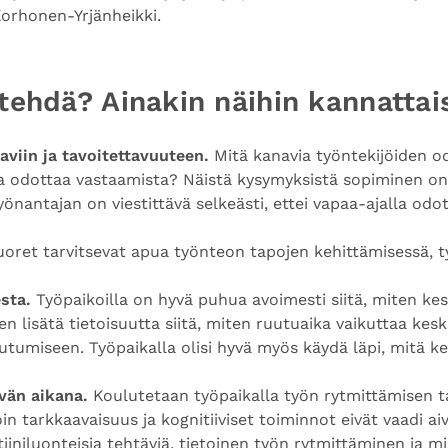
orhonen-Yrjänheikki.
 tehdä? Ainakin näihin kannattais
viin ja tavoitettavuuteen.
Mitä kanavia työntekijöiden od
aja odottaa vastaamista? Näistä kysymyksistä sopiminen on
yönantajan on viestittävä selkeästi, ettei vapaa-ajalla odo
oret tarvitsevat apua työnteon tapojen kehittämisessä, ty
sta.
Työpaikoilla on hyvä puhua avoimesti siitä, miten kesk
een lisätä tietoisuutta siitä, miten ruutuaika vaikuttaa kes
autumiseen. Työpaikalla olisi hyvä myös käydä läpi, mitä
vän aikana.
Koulutetaan työpaikalla työn rytmittämisen ta
oin tarkkaavaisuus ja kognitiiviset toiminnot eivät vaadi ai
utiiniluonteisia tehtäviä, tietoinen työn rytmittäminen ja