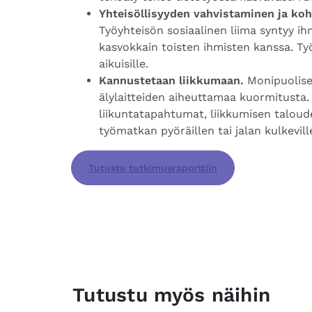
Yhteisöllisyyden vahvistaminen ja ko
Työyhteisön sosiaalinen liima syntyy 
kasvokkain toisten ihmisten kanssa. Ty
aikuisille.
Kannustetaan liikkumaan.
Monipuolisel
älylaitteiden aiheuttamaa kuormitusta.
liikuntatapahtumat, liikkumisen taloude
työmatkan pyöräillen tai jalan kulkevil
Tutustu tutkimusraporttiin
Tutustu myös näihin