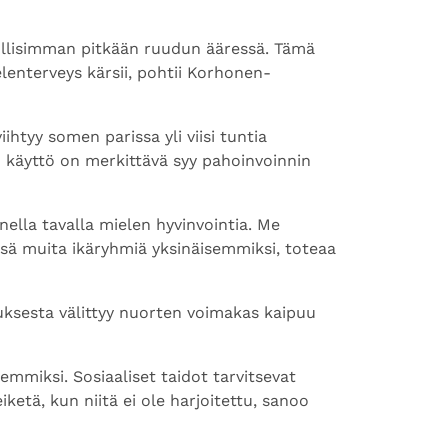
dollisimman pitkään ruudun ääressä. Tämä
lenterveys kärsii, pohtii Korhonen-
htyy somen parissa yli viisi tuntia
an käyttö on merkittävä syy pahoinvoinnin
ella tavalla mielen hyvinvointia. Me
nsä muita ikäryhmiä yksinäisemmiksi, toteaa
uksesta välittyy nuorten voimakas kaipuu
emmiksi. Sosiaaliset taidot tarvitsevat
ketä, kun niitä ei ole harjoitettu, sanoo