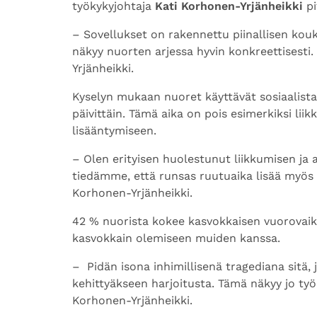
työkykyjohtaja
Kati Korhonen-Yrjänheikki
pi
– Sovellukset on rakennettu piinallisen kou
näkyy nuorten arjessa hyvin konkreettisesti
Yrjänheikki.
Kyselyn mukaan nuoret käyttävät sosiaalista 
päivittäin. Tämä aika on pois esimerkiksi lii
lisääntymiseen.
– Olen erityisen huolestunut liikkumisen ja 
tiedämme, että runsas ruutuaika lisää myös 
Korhonen-Yrjänheikki.
42 % nuorista kokee kasvokkaisen vuorovaik
kasvokkain olemiseen muiden kanssa.
– Pidän isona inhimillisenä tragediana sitä,
kehittyäkseen harjoitusta. Tämä näkyy jo työ
Korhonen-Yrjänheikki.