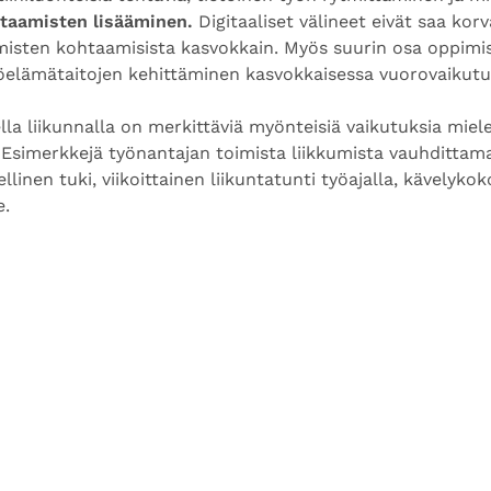
htaamisten lisääminen.
Digitaaliset välineet eivät saa kor
ihmisten kohtaamisista kasvokkain. Myös suurin osa oppim
öelämätaitojen kehittäminen kasvokkaisessa vuorovaikutuk
la liikunnalla on merkittäviä myönteisiä vaikutuksia miel
 Esimerkkejä työnantajan toimista liikkumista vauhdittama
llinen tuki, viikoittainen liikuntatunti työajalla, kävelyk
le.