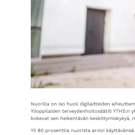
Nuorilla on iso huoli digilaitteiden aiheutt
Ylioppilaiden terveydenhoitosäätiö YTHS:n y
kokevat sen heikentävän keskittymiskykyä, m
Yli 80 prosenttia nuorista arvioi käyttäväns