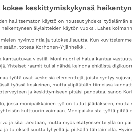
ta kokee keskittymiskykynsä heikenty
iiden hallitsematon käyttö on noussut yhdeksi työelämän s
ä heikentyneen älylaitteiden käytön vuoksi. Lähes kolman
mielen hyvinvointia ja tuloksellisuutta. Kun kuvittelem
missään, toteaa Korhonen-Yrjänheikki.
kantautuvaa viestiä. Moni nuori ei halua kantaa vastuuta
töjä. Yhteiset raamit tulisi nähdä keinona ehkäistä digikuo
a työtä ovat keskeisiä elementtejä, joista syntyy sujuva j
n tässä työssä keskeinen, mutta ylipäätään tiimeissä kannatt
voterveyteen ja keskittymiseen pitäisi panostaa, sanoo Kor
tälö, jossa monipaikkainen työ on tullut jäädäkseen, mutta
yhteisön kulttuurin voimaan. Monipaikkaista työtä pitää 
rvo ja sitä tarvitaan, mutta myös etätyöskentelyllä on pa
ia ja tuloksellisuutta lyhyellä ja pitkällä tähtäimellä. Hyvi