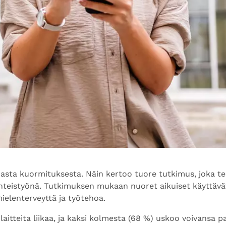
amasta kuormituksesta. Näin kertoo tuore tutkimus, joka te
hteistyönä. Tutkimuksen mukaan nuoret aikuiset käyttävät
ielenterveyttä ja työtehoa.
ä laitteita liikaa, ja kaksi kolmesta (68 %) uskoo voivans