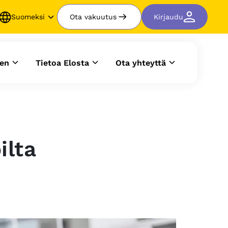
Suomeksi
Ota vakuutus
Kirjaudu
en
Tietoa Elosta
Ota yhteyttä
ilta