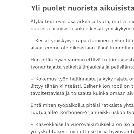
Yli puolet nuorista aikuisis
Älylaitteet ovat osa arkea ja työtä, mutta n
nuorista aikuisista kokee keskittymiskykyns
– Keskittymiskyvyn rapautuminen heikentää 
aikaa, emme ole oikeastaan läsnä kunnolla 
Hän pitää hyvin ymmärrettävä tutkimuksesta 
työnantajalta selkeitä linjauksia ja pelisään
– Kokemus työn hallinnasta ja kyky rajata oma
liittyy tähän kiinteästi. Esihenkilön rooli o
tavoitettavissa ja toisaalta kuinka omaan ai
Entä miten työpaikoilla pitäisi ratkaista yh
ruutuajalle? Korhonen-Yrjänheikki uskoo työ
– Kasvokkaisella vuorovaikutuksella on iso a
yrityskohtaisesti niin että se lisää hyvinvoint