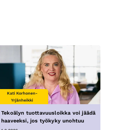
Kati Korhonen-
Yrjänheikki
Tekoälyn tuottavuusloikka voi jäädä
haaveeksi, jos työkyky unohtuu