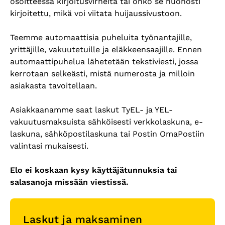
osoitteessa kirjoitusvirheitä tai onko se huonosti
kirjoitettu, mikä voi viitata huijaussivustoon.
Teemme automaattisia puheluita työnantajille,
yrittäjille, vakuutetuille ja eläkkeensaajille. Ennen
automaattipuhelua lähetetään tekstiviesti, jossa
kerrotaan selkeästi, mistä numerosta ja milloin
asiakasta tavoitellaan.
Asiakkaanamme saat laskut TyEL- ja YEL-
vakuutusmaksuista sähköisesti verkkolaskuna, e-
laskuna, sähköpostilaskuna tai Postin OmaPostiin
valintasi mukaisesti.
Elo ei koskaan kysy käyttäjätunnuksia tai
salasanoja missään viestissä.
Laskut ja maksaminen