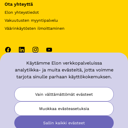
Ota yhteyttä
Elon yhteystiedot
Vakuutusten myyntipalvelu
Väärinkäytösten ilmoittaminen
Käytämme Elon verkkopalveluissa
Käyttöehdot
analytiikka- ja muita evästeitä, jotta voimme
tarjota sinulle parhaan käyttökokemuksen.
Tietosuoja
Muuta evästeasetuksia
Vain välttämättömät evästeet
Saavutettavuusseloste
Muokkaa evästeasetuksia
Sallin kaikki evästeet