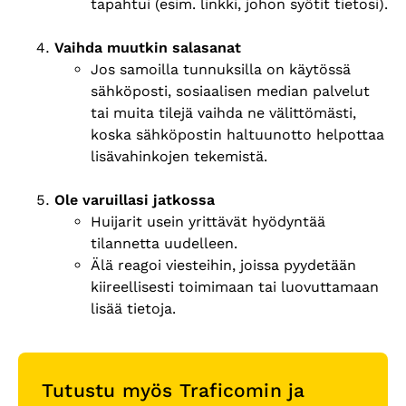
tapahtui (esim. linkki, johon syötit tietosi).
Vaihda muutkin salasanat
Jos samoilla tunnuksilla on käytössä
sähköposti, sosiaalisen median palvelut
tai muita tilejä vaihda ne välittömästi,
koska sähköpostin haltuunotto helpottaa
lisävahinkojen tekemistä.
Ole varuillasi jatkossa
Huijarit usein yrittävät hyödyntää
tilannetta uudelleen.
Älä reagoi viesteihin, joissa pyydetään
kiireellisesti toimimaan tai luovuttamaan
lisää tietoja.
Tutustu myös Traficomin ja