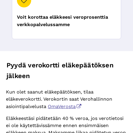
Voit korottaa eläkkeesi veroprosenttia
verkkopalvelussamme
Pyydä verokortti eläkepäätöksen
jälkeen
Kun olet saanut eläkepäätöksen, tilaa
eläkeverokortti. Verokortin saat Verohallinnon
asiointipalvelusta
OmaVerosta
Eläkkeestäsi pidätetään 40 % veroa, jos verotietosi
ei ole käytettävissämme ennen ensimmäisen
eläkkeen maksua. Maksamme liikaa pidätetyn veron