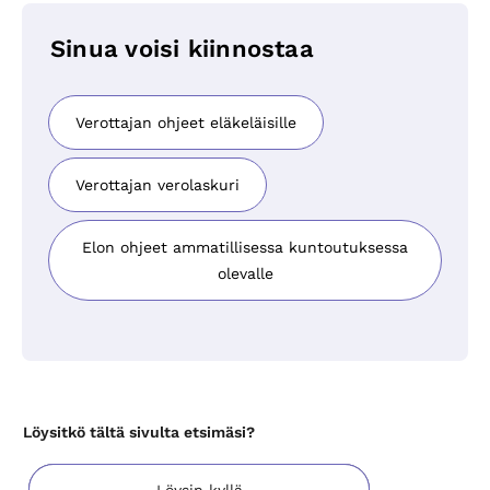
Sinua voisi kiinnostaa
Verottajan ohjeet eläkeläisille
Verottajan verolaskuri
Elon ohjeet ammatillisessa kuntoutuksessa
olevalle
Löysitkö tältä sivulta etsimäsi?
Löysin kyllä