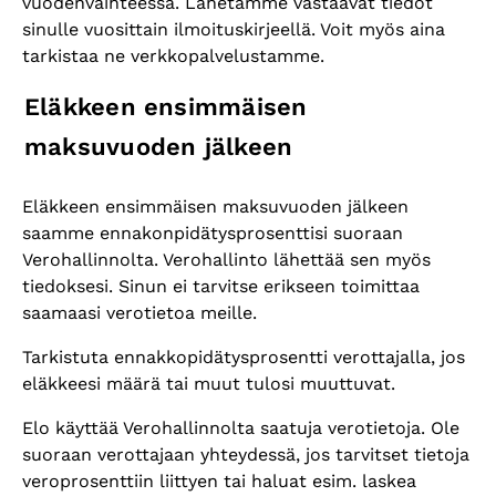
vuodenvaihteessa. Lähetämme vastaavat tiedot
sinulle vuosittain ilmoituskirjeellä. Voit myös aina
tarkistaa ne verkkopalvelustamme.
Eläkkeen ensimmäisen
maksuvuoden jälkeen
Eläkkeen ensimmäisen maksuvuoden jälkeen
saamme ennakonpidätysprosenttisi suoraan
Verohallinnolta. Verohallinto lähettää sen myös
tiedoksesi. Sinun ei tarvitse erikseen toimittaa
saamaasi verotietoa meille.
Tarkistuta ennakkopidätysprosentti verottajalla, jos
eläkkeesi määrä tai muut tulosi muuttuvat.
Elo käyttää Verohallinnolta saatuja verotietoja. Ole
suoraan verottajaan yhteydessä, jos tarvitset tietoja
veroprosenttiin liittyen tai haluat esim. laskea