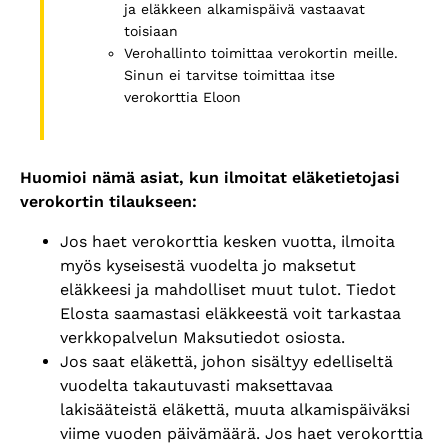
ja eläkkeen alkamispäivä vastaavat
toisiaan
Verohallinto toimittaa verokortin meille.
Sinun ei tarvitse toimittaa itse
verokorttia Eloon
Huomioi nämä asiat, kun ilmoitat eläketietojasi
verokortin tilaukseen:
Jos haet verokorttia kesken vuotta, ilmoita
myös kyseisestä vuodelta jo maksetut
eläkkeesi ja mahdolliset muut tulot. Tiedot
Elosta saamastasi eläkkeestä voit tarkastaa
verkkopalvelun Maksutiedot osiosta.
Jos saat eläkettä, johon sisältyy edelliseltä
vuodelta takautuvasti maksettavaa
lakisääteistä eläkettä, muuta alkamispäiväksi
viime vuoden päivämäärä. Jos haet verokorttia