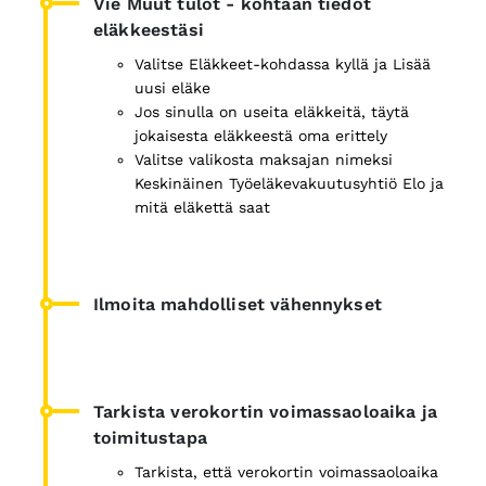
Vie Muut tulot - kohtaan tiedot
eläkkeestäsi
Valitse Eläkkeet-kohdassa kyllä ja Lisää
uusi eläke
Jos sinulla on useita eläkkeitä, täytä
jokaisesta eläkkeestä oma erittely
Valitse valikosta maksajan nimeksi
Keskinäinen Työeläkevakuutusyhtiö Elo ja
mitä eläkettä saat
Ilmoita mahdolliset vähennykset
Tarkista verokortin voimassaoloaika ja
toimitustapa
Tarkista, että verokortin voimassaoloaika