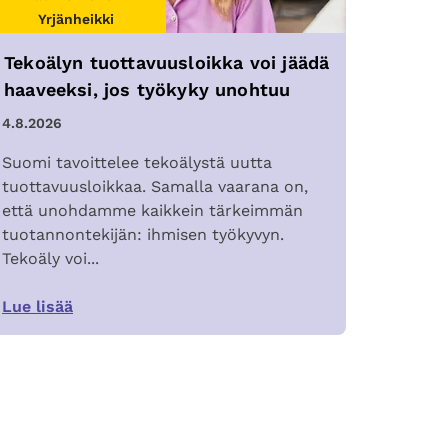
Yrjänheikki
Tekoälyn tuottavuusloikka voi jäädä
haaveeksi, jos työkyky unohtuu
4.8.2026
Suomi tavoittelee tekoälystä uutta
tuottavuusloikkaa. Samalla vaarana on,
että unohdamme kaikkein tärkeimmän
tuotannontekijän: ihmisen työkyvyn.
Tekoäly voi...
Lue lisää