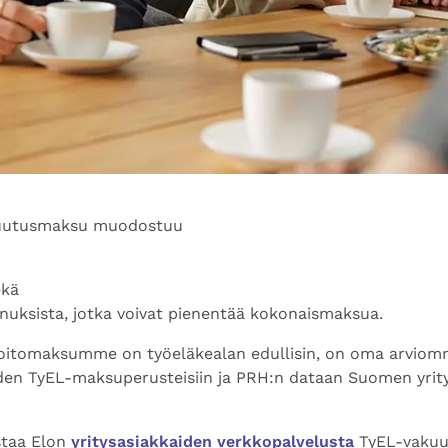
kuutusmaksu muodostuu
ekä
nnuksista, jotka voivat pienentää kokonaismaksua.
oitomaksumme on työeläkealan edullisin, on oma arviom
en TyEL-maksuperusteisiin ja PRH:n dataan Suomen yrit
staa Elon
yritysasiakkaiden verkkopalvelusta
TyEL-vakuu