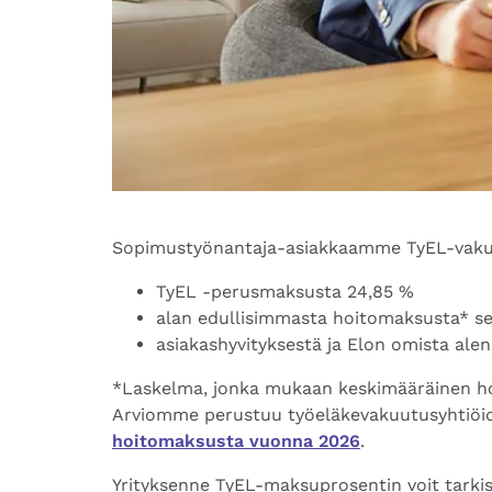
Sopimustyönantaja-asiakkaamme TyEL-va
TyEL -perusmaksusta 24,85 %
alan edullisimmasta hoitomaksusta* s
asiakashyvityksestä ja Elon omista ale
*
Laskelma, jonka mukaan keskimääräinen h
Arviomme perustuu työeläkevakuutusyhtiöid
hoitomaksusta vuonna 2026
.
Yrityksenne TyEL-maksuprosentin voit tarki