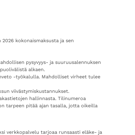
n 2026 kokonaismaksusta ja sen
hdollisen pysyvyys- ja suuruusalennuksen
puolivälistä alkaen.
veto -työkalulla. Mahdolliset virheet tulee
ksun viivästymiskustannukset.
akastietojen hallinnasta. Tilinumeroa
n tarpeen pitää ajan tasalla, jotta oikeilla
i verkkopalvelu tarjoaa runsaasti eläke- ja