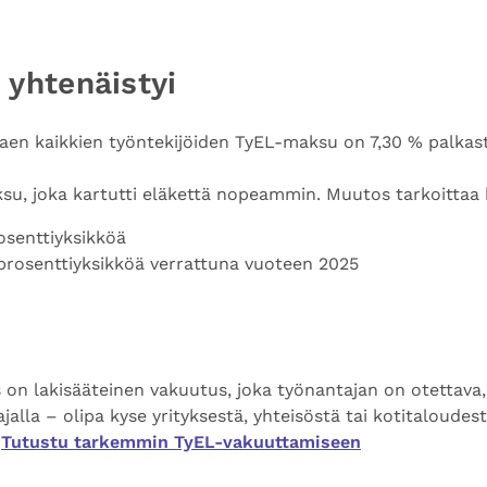
yhtenäistyi
en kaikkien työntekijöiden TyEL-maksu on 7,30 % palkast
su, joka kartutti eläkettä nopeammin. Muutos tarkoittaa 
osenttiyksikköä
rosenttiyksikköä verrattuna vuoteen 2025
 on lakisääteinen vakuutus, joka työnantajan on otettava,
alla – olipa kyse yrityksestä, yhteisöstä tai kotitaloudest
.
Tutustu tarkemmin TyEL-vakuuttamiseen