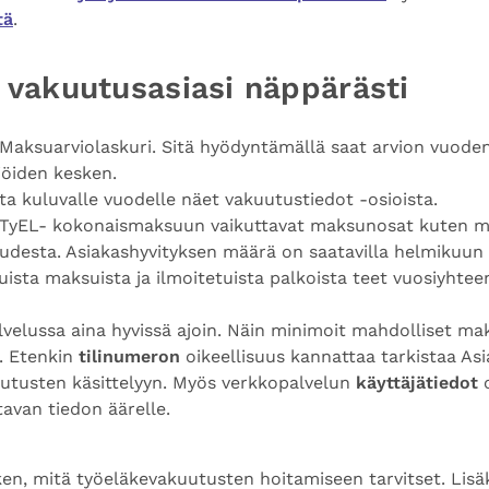
tä
.
 vakuutusasiasi näppärästi
Maksuarviolaskuri. Sitä hyödyntämällä saat arvion vuode
jöiden kesken.
ta kuluvalle vuodelle näet vakuutustiedot -osioista.
TyEL- kokonaismaksuun vaikuttavat maksunosat kuten ma
desta. Asiakashyvityksen määrä on saatavilla helmikuun 
sta maksuista ja ilmoitetuista palkoista teet vuosiyhteen
elussa aina hyvissä ajoin. Näin minimoit mahdolliset ma
. Etenkin
tilinumeron
oikeellisuus kannattaa tarkistaa Asi
autusten käsittelyyn. Myös verkkopalvelun
käyttäjätiedot
o
tavan tiedon äärelle.
n, mitä työeläkevakuutusten hoitamiseen tarvitset. Lisäks