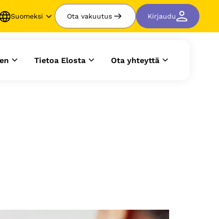
Suomeksi
Ota vakuutus
Kirjaudu
en
Tietoa Elosta
Ota yhteyttä