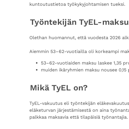
kuntoutustietoa työkykyjohtamisen tueksi.
Työntekijän TyEL-maksu 
Olethan huomannut, että vuodesta 2026 alka
Aiemmin 53–62-vuotiailla oli korkeampi mak
53–62-vuotiaiden maksu laskee 1,35 pr
muiden ikäryhmien maksu nousee 0,15 p
Mikä TyEL on?
TyEL-vakuutus eli työntekijän eläkevakuutus
eläketurvan järjestämisestä on aina työnantaj
palkkaa maksavia että tilapäisiä työnantajia