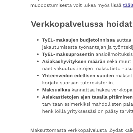
muodostumisesta voit lukea myös lisää
tääl
Verkkopalvelussa hoidat
TyEL-maksujen budjetoinnissa
auttaa 
jakautumisesta työnantajan ja työnteki
TyEL-maksuprosentin
ansioilmoituksis
Asiakashyvityksen määrän
sekä muut 
näet vakuutustietojen maksutieto -osuu
Yhteenvedon
edellisen vuoden
maksetui
korjata suoraan tulorekisteriin.
Maksuaikaa
kannattaa hakea verkkopalv
Asiakastietojen ajan tasalla pitäminen
tarvitaan esimerkiksi mahdollisten pal
henkilöillä yrityksessäsi on pääsy tarvit
Maksuttomasta verkkopalvelusta löydät kaike