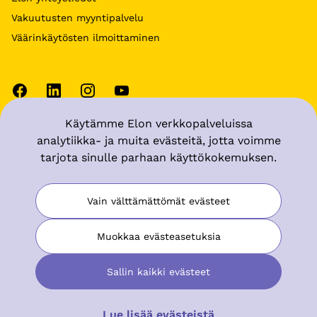
Vakuutusten myyntipalvelu
Väärinkäytösten ilmoittaminen
Käytämme Elon verkkopalveluissa
Käyttöehdot
analytiikka- ja muita evästeitä, jotta voimme
tarjota sinulle parhaan käyttökokemuksen.
Tietosuoja
Muuta evästeasetuksia
Vain välttämättömät evästeet
Saavutettavuusseloste
Muokkaa evästeasetuksia
Sallin kaikki evästeet
© Keskinäinen Työeläkevakuutusyhtiö Elo
Lue lisää evästeistä