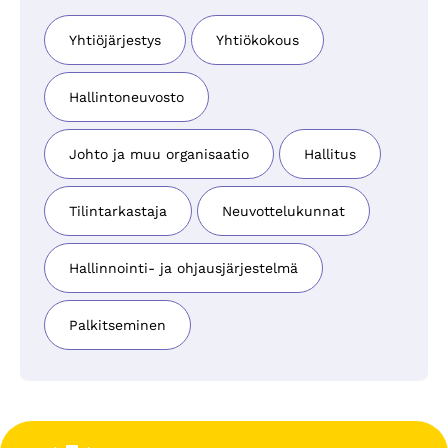
Yhtiöjärjestys
Yhtiökokous
Hallintoneuvosto
Johto ja muu organisaatio
Hallitus
Tilintarkastaja
Neuvottelukunnat
Hallinnointi- ja ohjausjärjestelmä
Palkitseminen