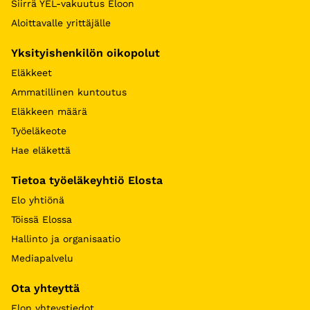
Siirrä YEL-vakuutus Eloon
Aloittavalle yrittäjälle
Yksityishenkilön oikopolut
Eläkkeet
Ammatillinen kuntoutus
Eläkkeen määrä
Työeläkeote
Hae eläkettä
Tietoa työeläkeyhtiö Elosta
Elo yhtiönä
Töissä Elossa
Hallinto ja organisaatio
Mediapalvelu
Ota yhteyttä
Elon yhteystiedot