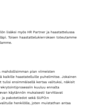
ilön lisäksi myös HR Partner ja haastattelussa
läpi. Toisen haastattelukierroksen toteutamme
llamme.
a mahdollisimman pian viimeisten
 kaikille haastatelluille puhelimitse. Jokainen
 tulisi ensimmäisellä kertaa valituksi, näkisit
rekrytointiprosessiin kuuluu ennalta
levan käytännön mukaisesti tarvittavat
- ja pakotetiedot sekä SUPO:n
valitulle henkilölle, joten muistathan antaa