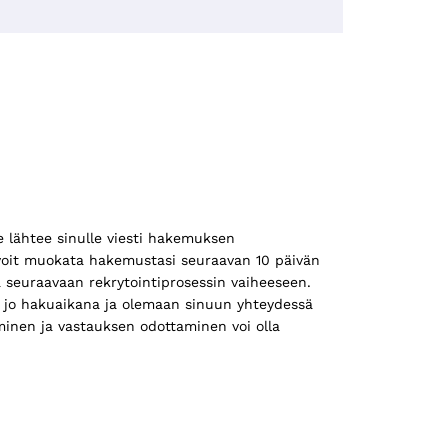
 lähtee sinulle viesti hakemuksen
a voit muokata hakemustasi seuraavan 10 päivän
a seuraavaan rekrytointiprosessin vaiheeseen.
 jo hakuaikana ja olemaan sinuun yhteydessä
inen ja vastauksen odottaminen voi olla