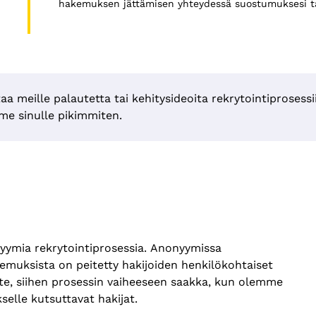
hakemuksen jättämisen yhteydessä suostumuksesi t
aa meille palautetta tai kehitysideoita rekrytointiprosessii
mme sinulle pikimmiten.
ymia rekrytointiprosessia. Anonyymissa
akemuksista on peitetty hakijoiden henkilökohtaiset
ite, siihen prosessin vaiheeseen saakka, kun olemme
selle kutsuttavat hakijat.