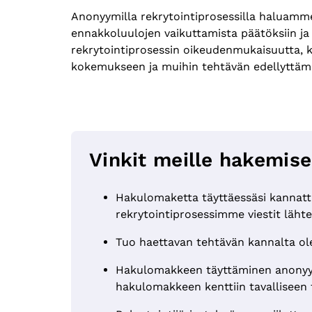
Anonyymilla rekrytointiprosessilla haluam
ennakkoluulojen vaikuttamista päätöksiin ja
rekrytointiprosessin oikeudenmukaisuutta, ku
kokemukseen ja muihin tehtävän edellyttämi
Vinkit meille hakemis
Hakulomaketta täyttäessäsi kannattaa 
rekrytointiprosessimme viestit läht
Tuo haettavan tehtävän kannalta ole
Hakulomakkeen täyttäminen anonyymiss
hakulomakkeen kenttiin tavalliseen 