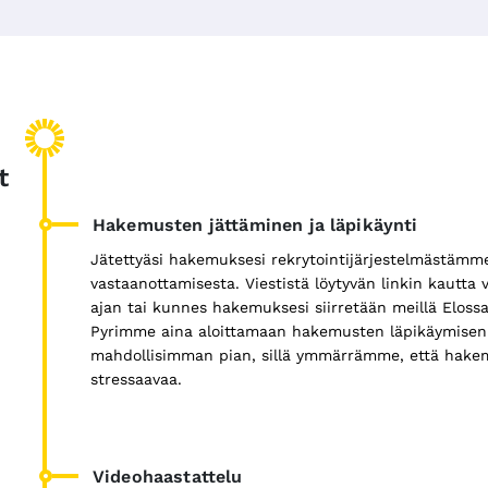
t
Hakemusten jättäminen ja läpikäynti
Jätettyäsi hakemuksesi rekrytointijärjestelmästämme
vastaanottamisesta. Viestistä löytyvän linkin kautt
ajan tai kunnes hakemuksesi siirretään meillä Eloss
Pyrimme aina aloittamaan hakemusten läpikäymisen
mahdollisimman pian, sillä ymmärrämme, että hakem
stressaavaa.
Videohaastattelu