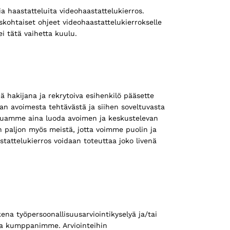
a haastatteluita videohaastattelukierros.
iskohtaiset ohjeet videohaastattelukierrokselle
i tätä vaihetta kuulu.
 hakijana ja rekrytoiva esihenkilö pääsette
 avoimesta tehtävästä ja siihen soveltuvasta
aluamme aina luoda avoimen ja keskustelevan
n paljon myös meistä, jotta voimme puolin ja
tattelukierros voidaan toteuttaa joko livenä
a työpersoonallisuusarviointikyselyä ja/tai
taa kumppanimme. Arviointeihin