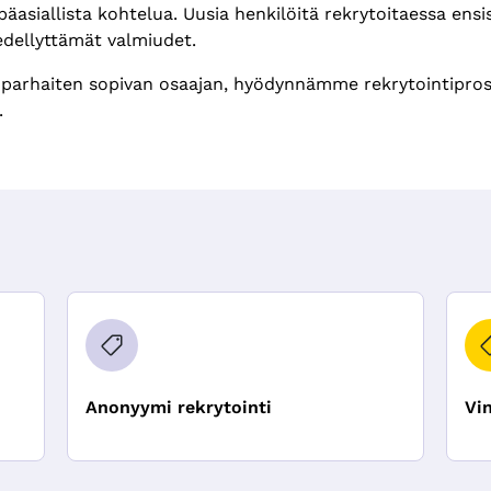
päasiallista kohtelua. Uusia henkilöitä rekrytoitaessa ens
edellyttämät valmiudet.
 parhaiten sopivan osaajan, hyödynnämme rekrytointipros
.
Anonyymi rekrytointi
Vi