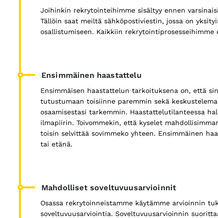
Joihinkin rekrytointeihimme sisältyy ennen varsinaisi
Tällöin saat meiltä sähköpostiviestin, jossa on yksity
osallistumiseen. Kaikkiin rekrytointiprosesseihimme e
Ensimmäinen haastattelu
Ensimmäisen haastattelun tarkoituksena on, että sinä
tutustumaan toisiinne paremmin sekä keskustelemaan
osaamisestasi tarkemmin. Haastattelutilanteessa h
ilmapiirin. Toivommekin, että kyselet mahdollisimma
toisin selvittää sovimmeko yhteen. Ensimmäinen haas
tai etänä.
Mahdolliset soveltuvuusarvioinnit
Osassa rekrytoinneistamme käytämme arvioinnin tuken
soveltuvuusarviointia. Soveltuvuusarvioinnin suorit