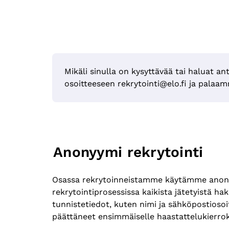
Mikäli sinulla on kysyttävää tai haluat ant
osoitteeseen rekrytointi@elo.fi ja palaa
Anonyymi rekrytointi
Osassa rekrytoinneistamme käytämme anony
rekrytointiprosessissa kaikista jätetyistä h
tunnistetiedot, kuten nimi ja sähköpostioso
päättäneet ensimmäiselle haastattelukierrok