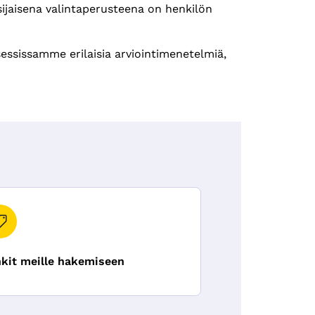
isijaisena valintaperusteena on henkilön
essissamme erilaisia arviointimenetelmiä,
nkit meille hakemiseen