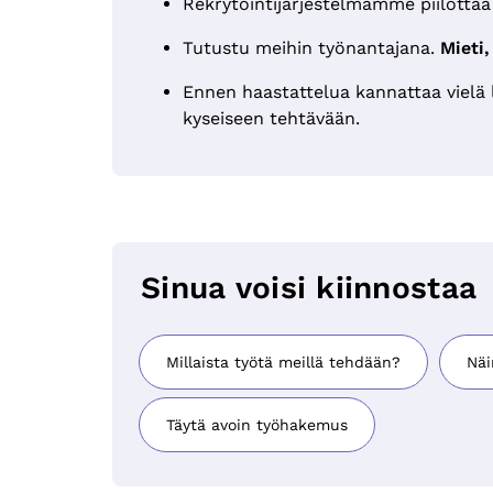
Rekrytointijärjestelmämme piilottaa
Tutustu meihin työnantajana.
Mieti,
Ennen haastattelua kannattaa vielä l
kyseiseen tehtävään.
Sinua voisi kiinnostaa
Millaista työtä meillä tehdään?
Näi
Täytä avoin työhakemus