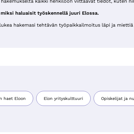
 hakemukselta kaikki henkilöön viittaavat tiedot, kuten 
 miksi haluaisit työskennellä juuri Elossa.
ukea hakemasi tehtävän työpaikkailmoitus läpi ja miettiä pe
n haet Eloon
Elon yrityskulttuuri
Opiskelijat ja n