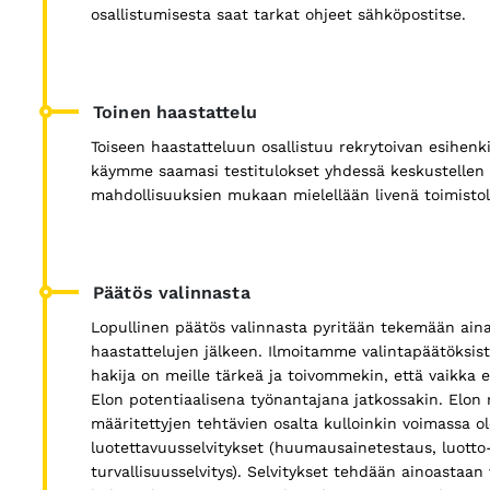
osallistumisesta saat tarkat ohjeet sähköpostitse.
Toinen haastattelu
Toiseen haastatteluun osallistuu rekrytoivan esihenk
käymme saamasi testitulokset yhdessä keskustellen 
mahdollisuuksien mukaan mielellään livenä toimisto
Päätös valinnasta
Lopullinen päätös valinnasta pyritään tekemään ain
haastattelujen jälkeen. Ilmoitamme valintapäätöksistä
hakija on meille tärkeä ja toivommekin, että vaikka et
Elon potentiaalisena työnantajana jatkossakin. Elon 
määritettyjen tehtävien osalta kulloinkin voimassa o
luotettavuusselvitykset (huumausainetestaus, luotto
turvallisuusselvitys). Selvitykset tehdään ainoastaan 