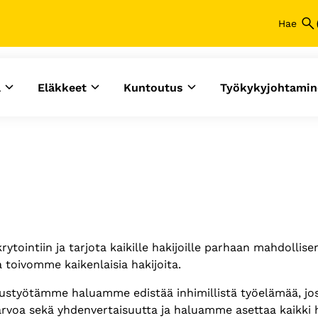
a
Eläkkeet
Kuntoutus
Työkykyjohtamin
tointiin ja tarjota kaikille hakijoille parhaan mahdoll
toivomme kaikenlaisia hakijoita.
suustyötämme haluamme edistää inhimillistä työelämää, jos
rvoa sekä yhdenvertaisuutta ja haluamme asettaa kaikki h