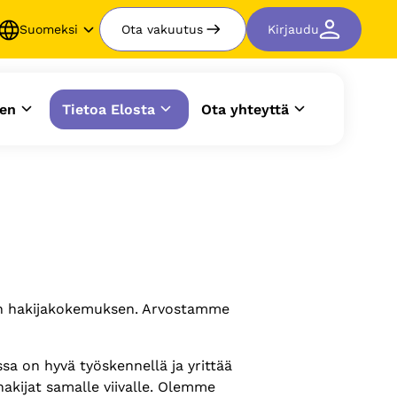
Suomeksi
Ota vakuutus
Kirjaudu
en
Tietoa Elosta
Ota yhteyttä
isen hakijakokemuksen. Arvostamme
sa on hyvä työskennellä ja yrittää
akijat samalle viivalle. Olemme