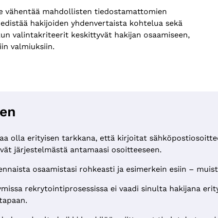
me vähentää mahdollisten tiedostamattomien
 edistää hakijoiden yhdenvertaista kohtelua sekä
n valintakriteerit keskittyvät hakijan osaamiseen,
in valmiuksiin.
een
olla erityisen tarkkana, että kirjoitat sähköpostiosoittees
evät järjestelmästä antamaasi osoitteeseen.
nnaista osaamistasi rohkeasti ja esimerkein esiin – muist
a rekrytointiprosessissa ei vaadi sinulta hakijana erityis
tapaan.