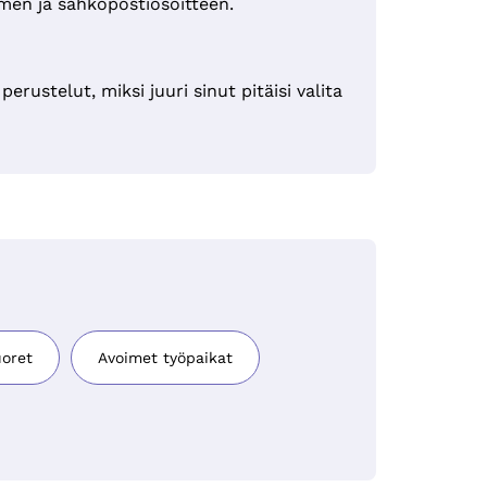
nimen ja sähköpostiosoitteen.
rustelut, miksi juuri sinut pitäisi valita
uoret
Avoimet työpaikat