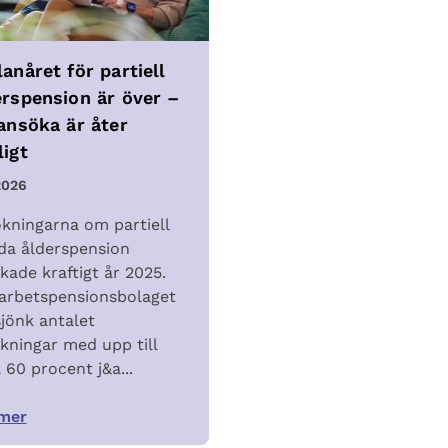
anåret för partiell
erspension är över –
 ansöka är åter
ligt
2026
kningarna om partiell
ida ålderspension
kade kraftigt år 2025.
arbetspensionsbolaget
sjönk antalet
kningar med upp till
 60 procent j&a...
mer