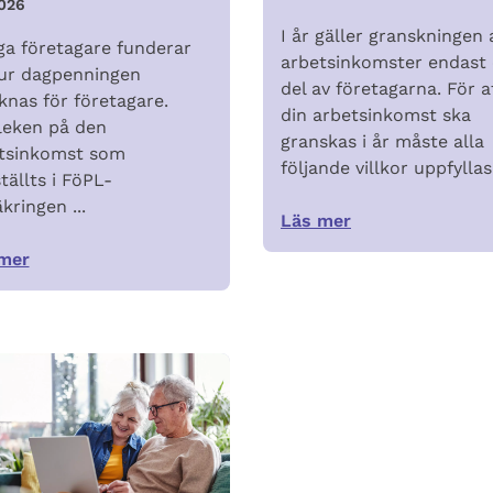
026
I år gäller granskningen 
a företagare funderar
arbetsinkomster endast
ur dagpenningen
del av företagarna. För a
knas för företagare.
din arbetsinkomst ska
leken på den
granskas i år måste alla
tsinkomst som
följande villkor uppfyllas
tällts i FöPL-
kringen ...
Läs mer
mer