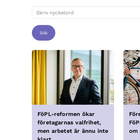
Sök
För
FöPL-reformen ökar
FöP
företagarnas valfrihet,
om 
men arbetet är ännu inte
klart