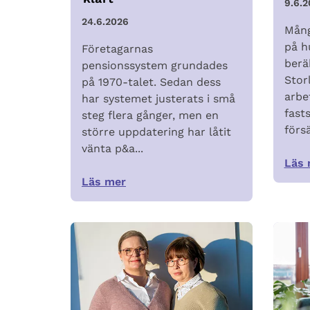
9.6.2
24.6.2026
Mång
på h
Företagarnas
berä
pensionssystem grundades
Stor
på 1970-talet. Sedan dess
arbe
har systemet justerats i små
fasts
steg flera gånger, men en
försä
större uppdatering har låtit
vänta p&a...
Läs 
Läs mer