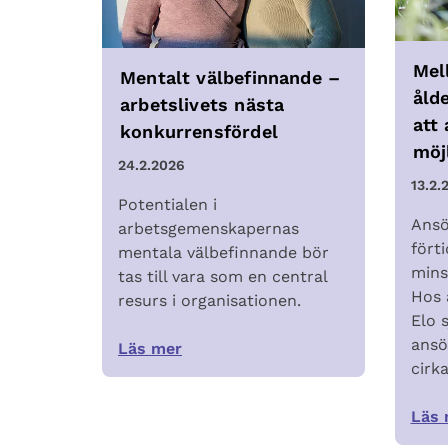
Mell
Mentalt välbefinnande –
åld
arbetslivets nästa
att
konkurrensfördel
möj
24.2.2026
13.2.
Potentialen i
Ansö
arbetsgemenskapernas
fört
mentala välbefinnande bör
mins
tas till vara som en central
Hos 
resurs i organisationen.
Elo 
ansö
Läs mer
cirka
Läs 