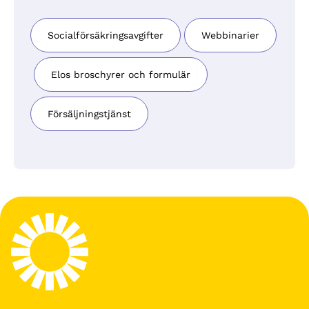
Socialförsäkringsavgifter
Webbinarier
Elos broschyrer och formulär
Försäljningstjänst