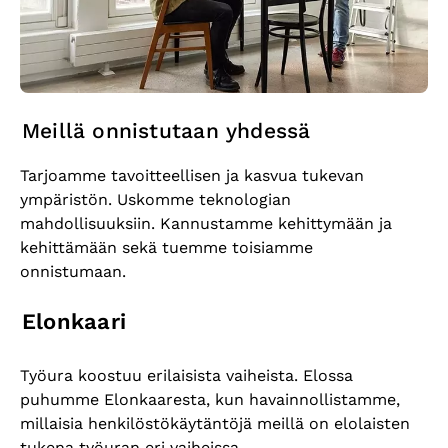
Meillä onnistutaan yhdessä
Tarjoamme tavoitteellisen ja kasvua tukevan
ympäristön. Uskomme teknologian
mahdollisuuksiin. Kannustamme kehittymään ja
kehittämään sekä tuemme toisiamme
onnistumaan.
Elonkaari
Työura koostuu erilaisista vaiheista. Elossa
puhumme Elonkaaresta, kun havainnollistamme,
millaisia henkilöstökäytäntöjä meillä on elolaisten
tukena työuran eri vaiheissa.