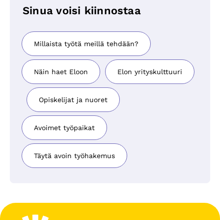
Sinua voisi kiinnostaa
Millaista työtä meillä tehdään?
Näin haet Eloon
Elon yrityskulttuuri
Opiskelijat ja nuoret
Avoimet työpaikat
Täytä avoin työhakemus