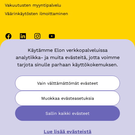
Vakuutusten myyntipalvelu
Väärinkäytösten ilmoittaminen
Käytämme Elon verkkopalveluissa
Käyttöehdot
analytiikka- ja muita evästeitä, jotta voimme
tarjota sinulle parhaan käyttökokemuksen.
Tietosuoja
Muuta evästeasetuksia
Vain välttämättömät evästeet
Saavutettavuusseloste
Muokkaa evästeasetuksia
Sallin kaikki evästeet
© Keskinäinen Työeläkevakuutusyhtiö Elo
Lue lisää evästeistä