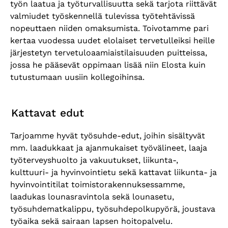
työn laatua ja työturvallisuutta sekä tarjota riittävät
valmiudet työskennellä tulevissa työtehtävissä
nopeuttaen niiden omaksumista. Toivotamme pari
kertaa vuodessa uudet elolaiset tervetulleiksi heille
järjestetyn tervetuloaamiaistilaisuuden puitteissa,
jossa he pääsevät oppimaan lisää niin Elosta kuin
tutustumaan uusiin kollegoihinsa.
Kattavat edut
Tarjoamme hyvät työsuhde-edut, joihin sisältyvät
mm. laadukkaat ja ajanmukaiset työvälineet, laaja
työterveyshuolto ja vakuutukset, liikunta-,
kulttuuri- ja hyvinvointietu sekä kattavat liikunta- ja
hyvinvointitilat toimistorakennuksessamme,
laadukas lounasravintola sekä lounasetu,
työsuhdematkalippu, työsuhdepolkupyörä, joustava
työaika sekä sairaan lapsen hoitopalvelu.