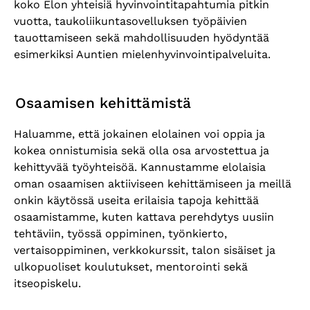
koko Elon yhteisiä hyvinvointitapahtumia pitkin
vuotta, taukoliikuntasovelluksen työpäivien
tauottamiseen sekä mahdollisuuden hyödyntää
esimerkiksi Auntien mielenhyvinvointipalveluita.
Osaamisen kehittämistä
Haluamme, että jokainen elolainen voi oppia ja
kokea onnistumisia sekä olla osa arvostettua ja
kehittyvää työyhteisöä. Kannustamme elolaisia
oman osaamisen aktiiviseen kehittämiseen ja meillä
onkin käytössä useita erilaisia tapoja kehittää
osaamistamme, kuten kattava perehdytys uusiin
tehtäviin, työssä oppiminen, työnkierto,
vertaisoppiminen, verkkokurssit, talon sisäiset ja
ulkopuoliset koulutukset, mentorointi sekä
itseopiskelu.