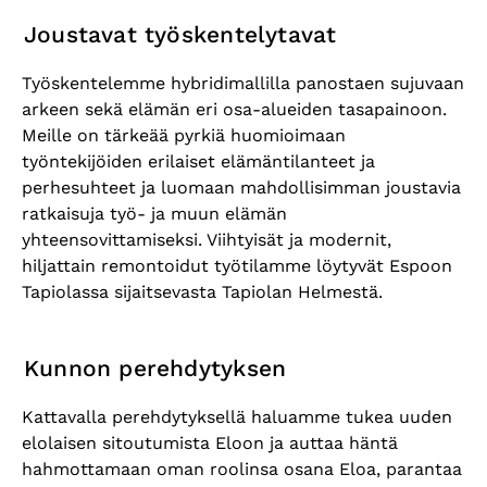
Joustavat työskentelytavat
Työskentelemme hybridimallilla panostaen sujuvaan
arkeen sekä elämän eri osa-alueiden tasapainoon.
Meille on tärkeää pyrkiä huomioimaan
työntekijöiden erilaiset elämäntilanteet ja
perhesuhteet ja luomaan mahdollisimman joustavia
ratkaisuja työ- ja muun elämän
yhteensovittamiseksi. Viihtyisät ja modernit,
hiljattain remontoidut työtilamme löytyvät Espoon
Tapiolassa sijaitsevasta Tapiolan Helmestä.
Kunnon perehdytyksen
Kattavalla perehdytyksellä haluamme tukea uuden
elolaisen sitoutumista Eloon ja auttaa häntä
hahmottamaan oman roolinsa osana Eloa, parantaa