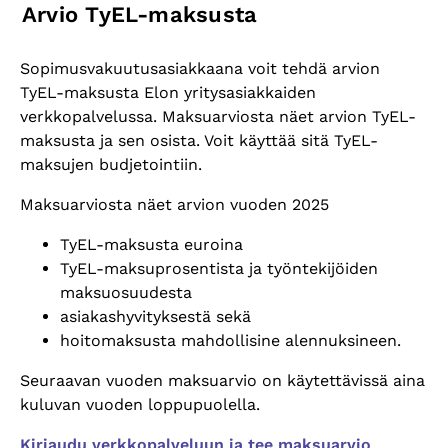
Arvio TyEL-maksusta
Sopimusvakuutusasiakkaana voit tehdä arvion
TyEL-maksusta Elon yritysasiakkaiden
verkkopalvelussa. Maksuarviosta näet arvion TyEL-
maksusta ja sen osista. Voit käyttää sitä TyEL-
maksujen budjetointiin.
Maksuarviosta näet arvion vuoden 2025
TyEL-maksusta euroina
TyEL-maksuprosentista ja ty
öntekijöiden
maksuosuudesta
asiakashyvityksest
ä sekä
hoitomaksusta mahdollisine alennuksineen.
Seuraavan vuoden maksuarvio on k
äytettävissä aina
kuluvan vuoden loppupuolella.
Kirjaudu verkkopalveluun ja tee maksuarvio