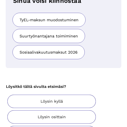
Sinua voisi kiinnostaa
TyEL-maksun muodostuminen
Suurtyönantajana toimiminen
Sosiaalivakuutusmaksut 2026
Löysitkö tältä sivulta etsimäsi?
Löysin kyllä
Löysin osittain