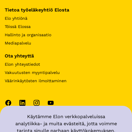
Tietoa työeläkeyhtiö Elosta
Elo yhtiönä
Töissä Elossa
Hallinto ja organisaatio
Mediapalvelu
Ota yhteyttä
Elon yhteystiedot
Vakuutusten myyntipalvelu
Väärinkäytösten ilmoittaminen
Käytämme Elon verkkopalveluissa
Käyttöehdot
analytiikka- ja muita evästeitä, jotta voimme
tarjota sinulle parhaan käyttökokemuksen.
Tietosuoja