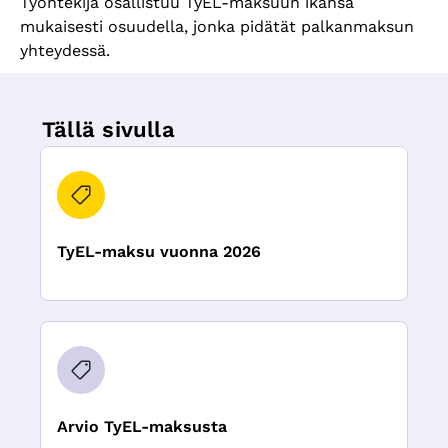
Työntekijä osallistuu TyEL-maksuun ikänsä
mukaisesti osuudella, jonka pidätät palkanmaksun
yhteydessä.
Tällä sivulla
TyEL-maksu vuonna 2026
Arvio TyEL-maksusta