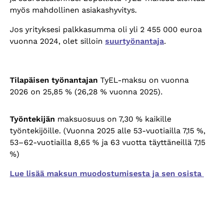
myös mahdollinen asiakashyvitys.
Jos yrityksesi palkkasumma oli yli 2 455 000 euroa
vuonna 2024, olet silloin
suurtyönantaja
.
Tilapäisen työnantajan
TyEL-maksu on vuonna
2026 on 25,85 % (26,28 % vuonna 2025).
Työntekijän
maksuosuus on 7,30 % kaikille
työntekijöille. (Vuonna 2025 alle 53-vuotiailla 7,15 %,
53
–62-vuotiailla 8,65 % ja 63 vuotta t
äyttäneillä 7,15
%)
Lue lisää maksun muodostumisesta ja sen osista