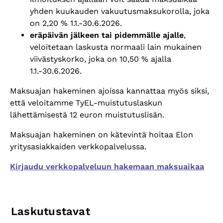
yhden kuukauden vakuutusmaksukorolla, joka
on
2,20 % 1.1.-30.6.2026.
er
äpäivän jälkeen tai pidemmälle ajalle
,
veloitetaan laskusta normaali lain mukainen
viivästyskorko, joka on 10,50 % ajalla
1.1.-
30.6.2026.
Maksuajan hakeminen ajoissa kannattaa my
ös siksi,
että veloitamme TyEL-muistutuslaskun
lähettämisestä 12 euron muistutuslisän.
Maksuajan hakeminen on kätevintä hoitaa Elon
yritysasiakkaiden verkkopalvelussa.
Kirjaudu verkkopalveluun hakemaan maksuaikaa
Laskutustavat