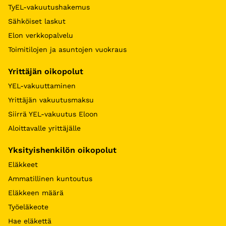
TyEL-vakuutushakemus
Sähköiset laskut
Elon verkkopalvelu
Toimitilojen ja asuntojen vuokraus
Yrittäjän oikopolut
YEL-vakuuttaminen
Yrittäjän vakuutusmaksu
Siirrä YEL-vakuutus Eloon
Aloittavalle yrittäjälle
Yksityishenkilön oikopolut
Eläkkeet
Ammatillinen kuntoutus
Eläkkeen määrä
Työeläkeote
Hae eläkettä