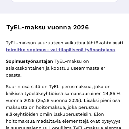
TyEL-maksu vuonna 2026
TyEL-maksun suuruuteen vaikuttaa lähtökohtaisesti
toimitko sopimus- vai tilapäisenä työnantajana
.
Sopimustyönantajan
TyEL-maksu on
asiakaskohtainen ja koostuu useammasta eri
osasta.
Suurin osa siitä on TyEL-perusmaksua, joka on
kaikissa työeläkeyhtiöissä samansuuruinen 24,85 %
vuonna 2026 (25,28 vuonna 2025). Lisäksi pieni osa
maksusta on hoitomaksua, joka perustuu
eläkeyhtiöiden omiin laskuperusteisiin. Elon
hoitomaksua madaltavia elementtejä ovat pysyvyys
ja suuruusalennus. Lopullista TyEL-maksua alentaa