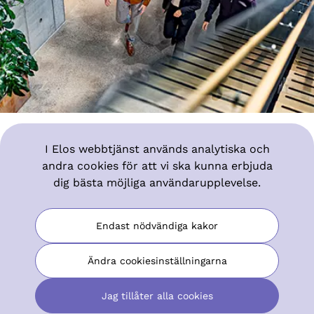
I Elos webbtjänst används analytiska och
För arbetsgivare
andra cookies för att vi ska kunna erbjuda
dig bästa möjliga användarupplevelse.
Pensionsförsäkringsärenden hanteras så enkelt
med oss att du kan fokusera på företagandet.
Endast nödvändiga kakor
Läs mer om ArPL-försäkring
Ändra cookiesinställningarna
Jag tillåter alla cookies