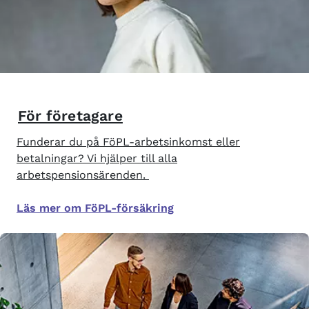
För företagare
Funderar du på FöPL-arbetsinkomst eller
betalningar? Vi hjälper till alla
arbetspensionsärenden.
Läs mer om FöPL-försäkring