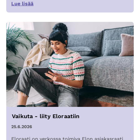
Lue lisää
Vaikuta - liity Eloraatiin
25.6.2026
Eloraati on verkossa toimiva Elon asiakasraati,