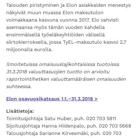
Talouden piristyminen ja Elon asiakkaiden menestys
näkyivät muun muassa Elon maksutulon
voimakkaana kasvuna vuonna 2017. Elo vahvisti
asemaansa myös tämän vuoden kahdella
ensimmäisellä työeläkeyhtiöiden välisellä
siirtokierroksella, jossa TyEL-maksutulo kasvoi 2,7
miljoonalla eurolla.
Ilmoitetuissa omaisuuslajikohtaisissa tuotoissa
31.3.2018 valuuttasuojien tuotto on arvioitu
raportointihetken valuuttamääräisen omaisuuden
suhteessa.
Elon osavuosikatsaus 1.1.−31.3.2018 >
Lisätietoja:
Toimitusjohtaja Satu Huber, puh. 020 703 5811
Sijoitusjohtaja Hanna Hiidenpalo, puh. 020 703 5668
Talousjohtaja Sarianne Kirvesmäki, puh. 020 703