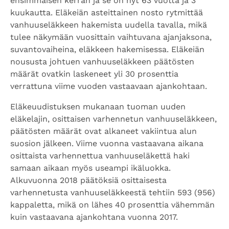
ensimmäisen kerran ja se on nyt 63 vuotta ja 3
kuukautta. Eläkeiän asteittainen nosto rytmittää
vanhuuseläkkeen hakemista uudella tavalla, mikä
tulee näkymään vuosittain vaihtuvana ajanjaksona,
suvantovaiheina, eläkkeen hakemisessa. Eläkeiän
noususta johtuen vanhuuseläkkeen päätösten
määrät ovatkin laskeneet yli 30 prosenttia
verrattuna viime vuoden vastaavaan ajankohtaan.
Eläkeuudistuksen mukanaan tuoman uuden
eläkelajin, osittaisen varhennetun vanhuuseläkkeen,
päätösten määrät ovat alkaneet vakiintua alun
suosion jälkeen. Viime vuonna vastaavana aikana
osittaista varhennettua vanhuuseläkettä haki
samaan aikaan myös useampi ikäluokka.
Alkuvuonna 2018 päätöksiä osittaisesta
varhennetusta vanhuuseläkkeestä tehtiin 593 (956)
kappaletta, mikä on lähes 40 prosenttia vähemmän
kuin vastaavana ajankohtana vuonna 2017.