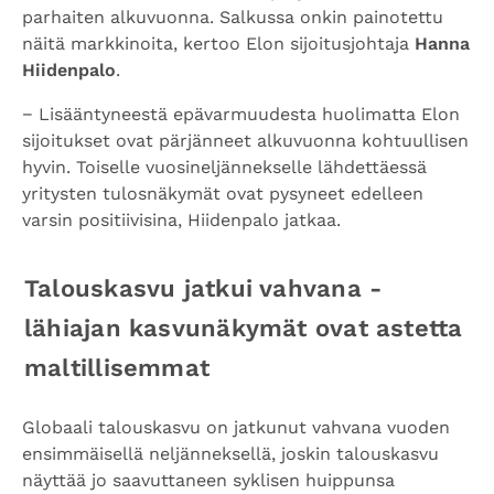
parhaiten alkuvuonna. Salkussa onkin painotettu
näitä markkinoita, kertoo Elon sijoitusjohtaja
Hanna
Hiidenpalo
.
− Lisääntyneestä epävarmuudesta huolimatta Elon
sijoitukset ovat pärjänneet alkuvuonna kohtuullisen
hyvin. Toiselle vuosineljännekselle lähdettäessä
yritysten tulosnäkymät ovat pysyneet edelleen
varsin positiivisina, Hiidenpalo jatkaa.
Talouskasvu jatkui vahvana -
lähiajan kasvunäkymät ovat astetta
maltillisemmat
Globaali talouskasvu on jatkunut vahvana vuoden
ensimmäisellä neljänneksellä, joskin talouskasvu
näyttää jo saavuttaneen syklisen huippunsa