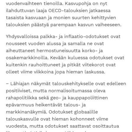
vuodenvaihteen tienoilla. Kasvupohja on nyt
ilahduttuvan laaja OECD-talouksien jatkaessa
tasaista kasvuaan ja monien suurten kehittyvien
talouksien päästyä parempaan kasvun vaiheeseen.
Yhdysvalloissa palkka- ja inflaatio-odotukset ovat
nousseet vuoden alussa ja samalla ne ovat
aiheuttaneet hermostuneisuutta korko- ja
osakemarkkinoilla. Kevään kuluessa odotukset ovat
kuitenkin rauhoittuneet ja pitkät viitekorot ovat
olleet viime viikkoina jopa hieman laskussa.
− Lähiajan näkymät talouskehitykselle ovat edelleen
positiiviset, mutta normalisoitumassa oleva
rahapolitiikka sekä geo- ja kauppapoliittinen
epävarmuus heikentävät talous- ja
markkinanäkymiä. Odotukset globaalille
talouskasvulle ovat hieman kohonneet viime
vuodesta, mutta odotukset saattavat osoittautua