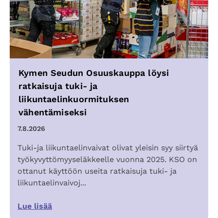
Kymen Seudun Osuuskauppa löysi
ratkaisuja tuki- ja
liikuntaelinkuormituksen
vähentämiseksi
7.8.2026
Tuki-ja liikuntaelinvaivat olivat yleisin syy siirtyä
työkyvyttömyyseläkkeelle vuonna 2025. KSO on
ottanut käyttöön useita ratkaisuja tuki- ja
liikuntaelinvaivoj...
Lue lisää