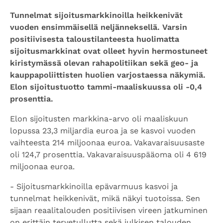
Tunnelmat sijoitusmarkkinoilla heikkenivät
vuoden ensimmäisellä neljänneksellä. Varsin
positiivisesta taloustilanteesta huolimatta
sijoitusmarkkinat ovat olleet hyvin hermostuneet
kiristymässä olevan rahapolitiikan sekä geo- ja
kauppapoliittisten huolien varjostaessa näkymiä.
Elon sijoitustuotto tammi-maaliskuussa oli -0,4
prosenttia.
Elon sijoitusten markkina-arvo oli maaliskuun
lopussa 23,3 miljardia euroa ja se kasvoi vuoden
vaihteesta 214 miljoonaa euroa. Vakavaraisuusaste
oli 124,7 prosenttia. Vakavaraisuuspääoma oli 4 619
miljoonaa euroa.
- Sijoitusmarkkinoilla epävarmuus kasvoi ja
tunnelmat heikkenivät, mikä näkyi tuotoissa. Sen
sijaan reaalitalouden positiivisen vireen jatkuminen
on erittäin tervetullutta sekä julkisen talouden,