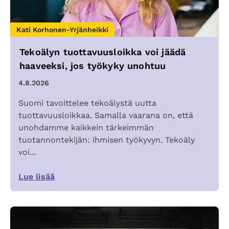
Kati Korhonen-Yrjänheikki
Tekoälyn tuottavuusloikka voi jäädä
haaveeksi, jos työkyky unohtuu
4.8.2026
Suomi tavoittelee tekoälystä uutta
tuottavuusloikkaa. Samalla vaarana on, että
unohdamme kaikkein tärkeimmän
tuotannontekijän: ihmisen työkyvyn. Tekoäly
voi...
Lue lisää