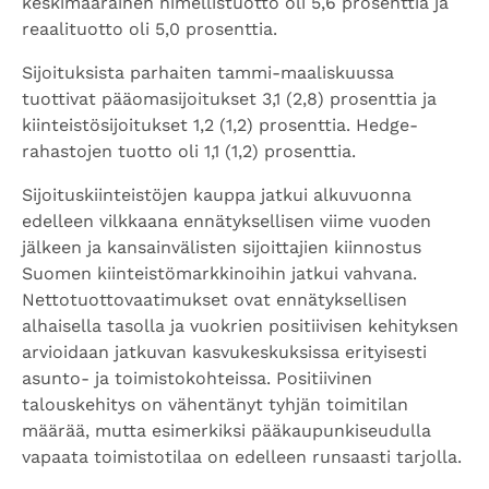
keskimääräinen nimellistuotto oli 5,6 prosenttia ja
reaalituotto oli 5,0 prosenttia.
Sijoituksista parhaiten tammi-maaliskuussa
tuottivat pääomasijoitukset 3,1 (2,8) prosenttia ja
kiinteistösijoitukset 1,2 (1,2) prosenttia. Hedge-
rahastojen tuotto oli 1,1 (1,2) prosenttia.
Sijoituskiinteistöjen kauppa jatkui alkuvuonna
edelleen vilkkaana ennätyksellisen viime vuoden
jälkeen ja kansainvälisten sijoittajien kiinnostus
Suomen kiinteistömarkkinoihin jatkui vahvana.
Nettotuottovaatimukset ovat ennätyksellisen
alhaisella tasolla ja vuokrien positiivisen kehityksen
arvioidaan jatkuvan kasvukeskuksissa erityisesti
asunto- ja toimistokohteissa. Positiivinen
talouskehitys on vähentänyt tyhjän toimitilan
määrää, mutta esimerkiksi pääkaupunkiseudulla
vapaata toimistotilaa on edelleen runsaasti tarjolla.