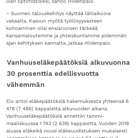
liian optimistisiksi, sanoo Hiidenpalo.
− Suomen talouskehitys näyttää lähiaikoina
vakaalta. Kasvun myötä työllisyysasteen
kohoaminen olisi ensiarvoisen tärkeää
kansantaloutemme ja yhteiskuntamme pidemmän
ajan kehityksen kannalta, jatkaa Hiidenpalo.
Vanhuuseläkepäätöksiä alkuvuonna
30 prosenttia edellisvuotta
vähemmän
Elo antoi eläkepäätöksiä hakemuksesta yhteensä 6
478 (7 486) kappaletta alkuvuoden aikana.
Vanhuuseläkepäätöksiä annettiin tammi-
maaliskuussa 1 743 (2 639) kappaletta. Vuoden 2018
alussa eläkeikä nousi eläkeuudistuksen mukaisesti