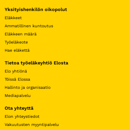
Yksityishenkilön oikopolut
Eläkkeet
Ammatillinen kuntoutus
Eläkkeen määrä
Työeläkeote
Hae eläkettä
Tietoa työeläkeyhtiö Elosta
Elo yhtiönä
Töissä Elossa
Hallinto ja organisaatio
Mediapalvelu
Ota yhteyttä
Elon yhteystiedot
Vakuutusten myyntipalvelu