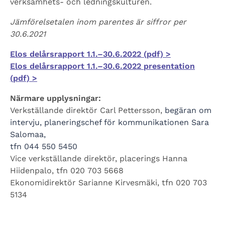
verksamhets- och ledningskulturen.
Jämförelsetalen inom parentes är siffror per
30.6.2021
Elos delårsrapport 1.1.–30.6.2022 (pdf) >
Elos delårsrapport 1.1.–30.6.2022 presentation
(pdf) >
Närmare upplysningar:
Verkställande direktör Carl Pettersson,
begäran om
intervju, planeringschef för kommunikationen Sara
Salomaa,
tfn 044 550 5450
Vice verkställande direktör, placerings Hanna
Hiidenpalo, tfn 020 703 5668
Ekonomidirektör Sarianne Kirvesmäki, tfn 020 703
5134