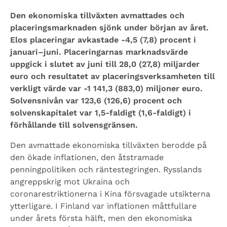
Den ekonomiska tillväxten avmattades och
placeringsmarknaden sjönk under början av året.
Elos placeringar avkastade -4,5 (7,8) procent i
januari–juni. Placeringarnas marknadsvärde
uppgick i slutet av juni till 28,0 (27,8) miljarder
euro och resultatet av placeringsverksamheten till
verkligt värde var ‑1 141,3 (883,0) miljoner euro.
Solvensnivån var 123,6 (126,6) procent och
solvenskapitalet var 1,5-faldigt (1,6-faldigt) i
förhållande till solvensgränsen.
Den avmattade ekonomiska tillväxten berodde på
den ökade inflationen, den åtstramade
penningpolitiken och räntestegringen. Rysslands
angreppskrig mot Ukraina och
coronarestriktionerna i Kina försvagade utsikterna
ytterligare. I Finland var inflationen måttfullare
under årets första hälft, men den ekonomiska