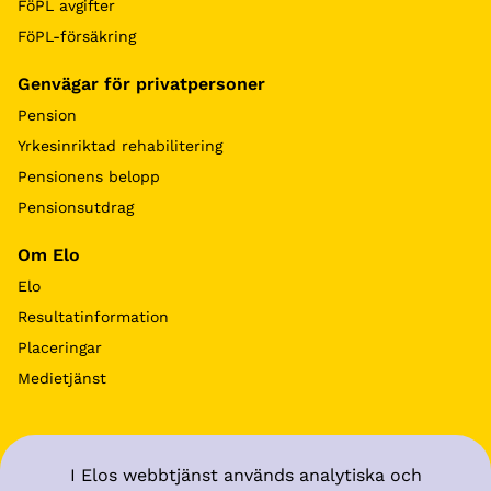
FöPL avgifter
FöPL-försäkring
Genvägar för privatpersoner
Pension
Yrkesinriktad rehabilitering
Pensionens belopp
Pensionsutdrag
Om Elo
Elo
Resultatinformation
Placeringar
Medietjänst
I Elos webbtjänst används analytiska och