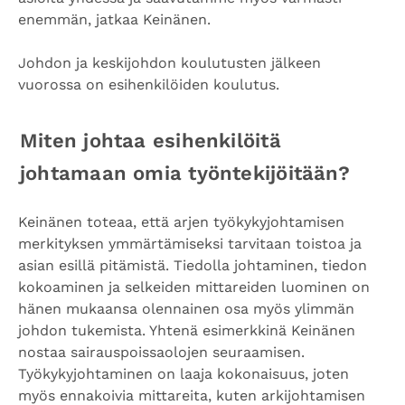
enemmän, jatkaa Keinänen.
Johdon ja keskijohdon koulutusten jälkeen
vuorossa on esihenkilöiden koulutus.
Miten johtaa esihenkilöitä
johtamaan omia työntekijöitään?
Keinänen toteaa, että arjen työkykyjohtamisen
merkityksen ymmärtämiseksi tarvitaan toistoa ja
asian esillä pitämistä. Tiedolla johtaminen, tiedon
kokoaminen ja selkeiden mittareiden luominen on
hänen mukaansa olennainen osa myös ylimmän
johdon tukemista. Yhtenä esimerkkinä Keinänen
nostaa sairauspoissaolojen seuraamisen.
Työkykyjohtaminen on laaja kokonaisuus, joten
myös ennakoivia mittareita, kuten arkijohtamisen