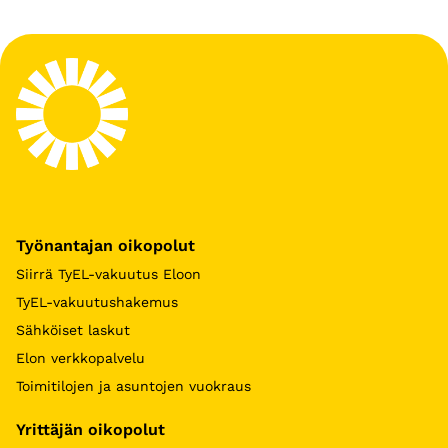
Työnantajan oikopolut
Siirrä TyEL-vakuutus Eloon
TyEL-vakuutushakemus
Sähköiset laskut
Elon verkkopalvelu
Toimitilojen ja asuntojen vuokraus
Yrittäjän oikopolut