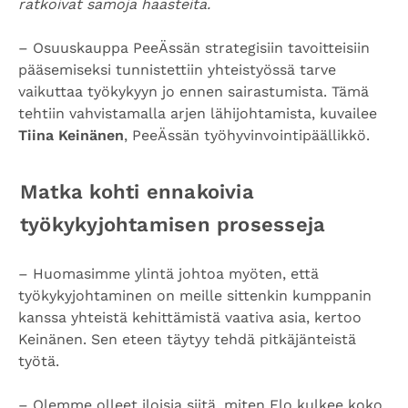
ratkoivat samoja haasteita.
– Osuuskauppa PeeÄssän strategisiin tavoitteisiin
pääsemiseksi tunnistettiin yhteistyössä tarve
vaikuttaa työkykyyn jo ennen sairastumista. Tämä
tehtiin vahvistamalla arjen lähijohtamista, kuvailee
Tiina Keinänen
, PeeÄssän työhyvinvointipäällikkö.
Matka kohti ennakoivia
työkykyjohtamisen prosesseja
– Huomasimme ylintä johtoa myöten, että
työkykyjohtaminen on meille sittenkin kumppanin
kanssa yhteistä kehittämistä vaativa asia, kertoo
Keinänen. Sen eteen täytyy tehdä pitkäjänteistä
työtä.
– Olemme olleet iloisia siitä, miten Elo kulkee koko