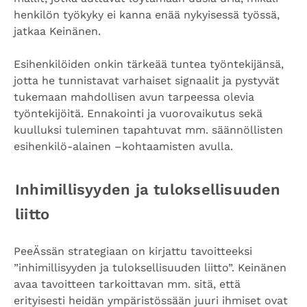
henkilön työkyky ei kanna enää nykyisessä työssä,
jatkaa Keinänen.
Esihenkilöiden onkin tärkeää tuntea työntekijänsä,
jotta he tunnistavat varhaiset signaalit ja pystyvät
tukemaan mahdollisen avun tarpeessa olevia
työntekijöitä. Ennakointi ja vuorovaikutus sekä
kuulluksi tuleminen tapahtuvat mm. säännöllisten
esihenkilö-alainen –kohtaamisten avulla.
Inhimillisyyden ja tuloksellisuuden
liitto
PeeÄssän strategiaan on kirjattu tavoitteeksi
”inhimillisyyden ja tuloksellisuuden liitto”. Keinänen
avaa tavoitteen tarkoittavan mm. sitä, että
erityisesti heidän ympäristössään juuri ihmiset ovat