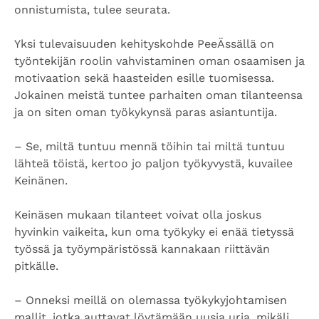
onnistumista, tulee seurata.
Yksi tulevaisuuden kehityskohde PeeÄssällä on
työntekijän roolin vahvistaminen oman osaamisen ja
motivaation sekä haasteiden esille tuomisessa.
Jokainen meistä tuntee parhaiten oman tilanteensa
ja on siten oman työkykynsä paras asiantuntija.
– Se, miltä tuntuu mennä töihin tai miltä tuntuu
lähteä töistä, kertoo jo paljon työkyvystä, kuvailee
Keinänen.
Keinäsen mukaan tilanteet voivat olla joskus
hyvinkin vaikeita, kun oma työkyky ei enää tietyssä
työssä ja työympäristössä kannakaan riittävän
pitkälle.
– Onneksi meillä on olemassa työkykyjohtamisen
mallit, jotka auttavat löytämään uusia uria, mikäli