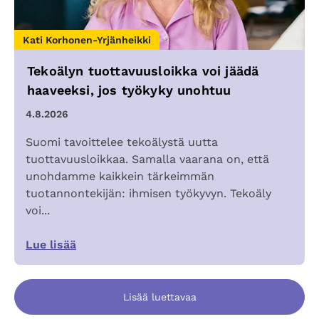
Kati Korhonen-Yrjänheikki
Tekoälyn tuottavuusloikka voi jäädä
haaveeksi, jos työkyky unohtuu
4.8.2026
Suomi tavoittelee tekoälystä uutta
tuottavuusloikkaa. Samalla vaarana on, että
unohdamme kaikkein tärkeimmän
tuotannontekijän: ihmisen työkyvyn. Tekoäly
voi...
Lue lisää
Lisää luettavaa