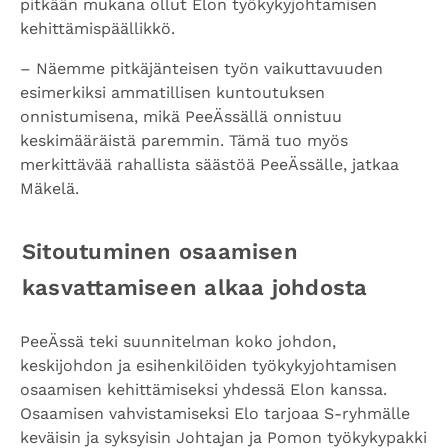
pitkään mukana ollut Elon työkykyjohtamisen
kehittämispäällikkö.
– Näemme pitkäjänteisen työn vaikuttavuuden
esimerkiksi ammatillisen kuntoutuksen
onnistumisena, mikä PeeÄssällä onnistuu
keskimääräistä paremmin. Tämä tuo myös
merkittävää rahallista säästöä PeeÄssälle, jatkaa
Mäkelä.
Sitoutuminen osaamisen
kasvattamiseen alkaa johdosta
PeeÄssä teki suunnitelman koko johdon,
keskijohdon ja esihenkilöiden työkykyjohtamisen
osaamisen kehittämiseksi yhdessä Elon kanssa.
Osaamisen vahvistamiseksi Elo tarjoaa S-ryhmälle
keväisin ja syksyisin Johtajan ja Pomon työkykypakki