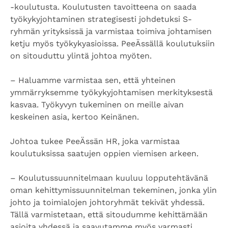
-koulutusta. Koulutusten tavoitteena on saada
työkykyjohtaminen strategisesti johdetuksi S-
ryhmän yrityksissä ja varmistaa toimiva johtamisen
ketju myös työkykyasioissa. PeeÄssällä koulutuksiin
on sitouduttu ylintä johtoa myöten.
– Haluamme varmistaa sen, että yhteinen
ymmärryksemme työkykyjohtamisen merkityksestä
kasvaa. Työkyvyn tukeminen on meille aivan
keskeinen asia, kertoo Keinänen.
Johtoa tukee PeeÄssän HR, joka varmistaa
koulutuksissa saatujen oppien viemisen arkeen.
– Koulutussuunnitelmaan kuuluu lopputehtävänä
oman kehittymissuunnitelman tekeminen, jonka ylin
johto ja toimialojen johtoryhmät tekivät yhdessä.
Tällä varmistetaan, että sitoudumme kehittämään
asioita yhdessä ja saavutamme myös varmasti