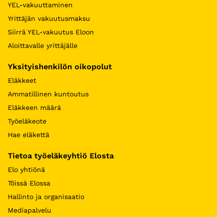
YEL-vakuuttaminen
Yrittäjän vakuutusmaksu
Siirrä YEL-vakuutus Eloon
Aloittavalle yrittäjälle
Yksityishenkilön oikopolut
Eläkkeet
Ammatillinen kuntoutus
Eläkkeen määrä
Työeläkeote
Hae eläkettä
Tietoa työeläkeyhtiö Elosta
Elo yhtiönä
Töissä Elossa
Hallinto ja organisaatio
Mediapalvelu