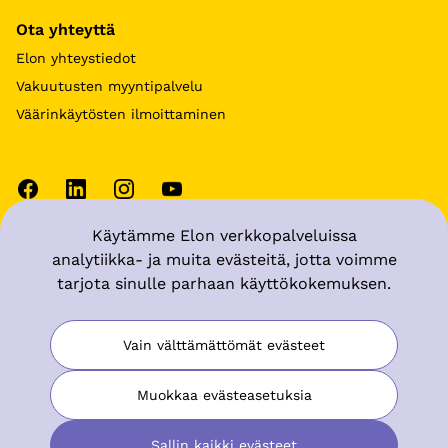
Ota yhteyttä
Elon yhteystiedot
Vakuutusten myyntipalvelu
Väärinkäytösten ilmoittaminen
Käytämme Elon verkkopalveluissa
Käyttöehdot
analytiikka- ja muita evästeitä, jotta voimme
tarjota sinulle parhaan käyttökokemuksen.
Tietosuoja
Muuta evästeasetuksia
Vain välttämättömät evästeet
Saavutettavuusseloste
Muokkaa evästeasetuksia
Sallin kaikki evästeet