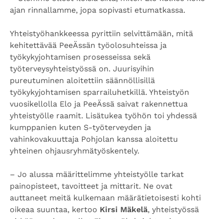
ajan rinnallamme, jopa sopivasti etumatkassa.
Yhteistyöhankkeessa pyrittiin selvittämään, mitä
kehitettävää PeeÄssän työolosuhteissa ja
työkykyjohtamisen prosesseissa sekä
työterveysyhteistyössä on. Juurisyihin
pureutuminen aloitettiin säännöllisillä
työkykyjohtamisen sparrailuhetkillä. Yhteistyön
vuosikellolla Elo ja PeeÄssä saivat rakennettua
yhteistyölle raamit. Lisätukea työhön toi yhdessä
kumppanien kuten S-työterveyden ja
vahinkovakuuttaja Pohjolan kanssa aloitettu
yhteinen ohjausryhmätyöskentely.
– Jo alussa määrittelimme yhteistyölle tarkat
painopisteet, tavoitteet ja mittarit. Ne ovat
auttaneet meitä kulkemaan määrätietoisesti kohti
oikeaa suuntaa, kertoo
Kirsi Mäkelä
, yhteistyössä