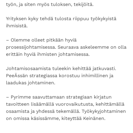
työn, ja siten myös tuloksen, tekijöitä.
Yrityksen kyky tehdä tulosta riippuu työkykyistä
ihmisistä.
– Olemme olleet pitkään hyviä
prosessijohtamisessa. Seuraava askeleemme on olla
erittäin hyviä ihmisten johtamisessa.
Johtamisosaamista tuleekin kehittää jatkuvasti.
PeeÄssän strategiassa korostuu inhimillinen ja
laadukas johtaminen.
– Pyrimme saavuttamaan strategiaan kirjatun
tavoitteen lisäämällä vuorovaikutusta, kehittämällä
osaamista ja yhdessä tekemällä. Työkykyjohtaminen
on omissa käsissämme, kiteyttää Keinänen.