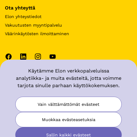
Ota yhteyttä
Elon yhteystiedot
Vakuutusten myyntipalvelu
Väärinkäytösten ilmoittaminen
Käytämme Elon verkkopalveluissa
Käyttöehdot
analytiikka- ja muita evästeitä, jotta voimme
tarjota sinulle parhaan käyttökokemuksen.
Tietosuoja
Muuta evästeasetuksia
Vain välttämättömät evästeet
Saavutettavuusseloste
Muokkaa evästeasetuksia
Sallin kaikki evästeet