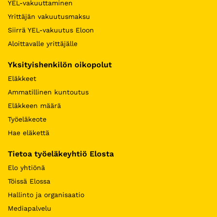
YEL-vakuuttaminen
Yrittäjän vakuutusmaksu
Siirrä YEL-vakuutus Eloon
Aloittavalle yrittäjälle
Yksityishenkilön oikopolut
Eläkkeet
Ammatillinen kuntoutus
Eläkkeen määrä
Työeläkeote
Hae eläkettä
Tietoa työeläkeyhtiö Elosta
Elo yhtiönä
Töissä Elossa
Hallinto ja organisaatio
Mediapalvelu