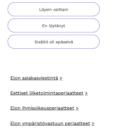
Löysin osittain
En löytänyt
Sisältö oli epäselvä
Elon asiakasviestintä
Eettiset liiketoimintaperiaatteet
Elon ihmisoikeusperiaatteet
Elon ympäristövastuun periaatteet