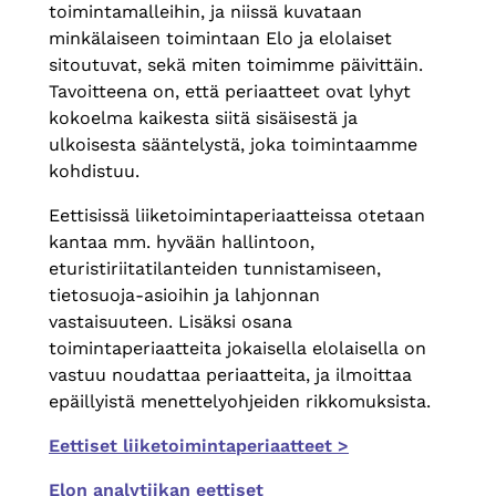
toimintamalleihin, ja niissä kuvataan
minkälaiseen toimintaan Elo ja elolaiset
sitoutuvat, sekä miten toimimme päivittäin.
Tavoitteena on, että periaatteet ovat lyhyt
kokoelma kaikesta siitä sisäisestä ja
ulkoisesta sääntelystä, joka toimintaamme
kohdistuu.
Eettisissä liiketoimintaperiaatteissa otetaan
kantaa mm. hyvään hallintoon,
eturistiriitatilanteiden tunnistamiseen,
tietosuoja-asioihin ja lahjonnan
vastaisuuteen. Lisäksi osana
toimintaperiaatteita jokaisella elolaisella on
vastuu noudattaa periaatteita, ja ilmoittaa
epäillyistä menettelyohjeiden rikkomuksista.
Eettiset liiketoimintaperiaatteet >
Elon analytiikan eettiset