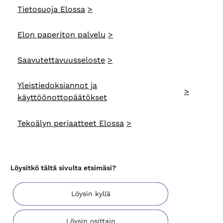
Tietosuoja Elossa
Elon paperiton palvelu
Saavutettavuusseloste
Yleistiedoksiannot ja
käyttöönottopäätökset
Tekoälyn periaatteet Elossa
Löysitkö tältä sivulta etsimäsi?
Löysin kyllä
Löysin osittain