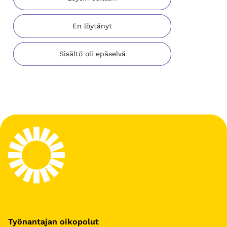
En löytänyt
Sisältö oli epäselvä
Työnantajan oikopolut