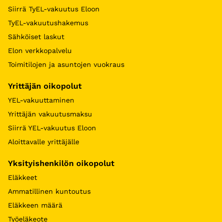
Siirrä TyEL-vakuutus Eloon
TyEL-vakuutushakemus
Sähköiset laskut
Elon verkkopalvelu
Toimitilojen ja asuntojen vuokraus
Yrittäjän oikopolut
YEL-vakuuttaminen
Yrittäjän vakuutusmaksu
Siirrä YEL-vakuutus Eloon
Aloittavalle yrittäjälle
Yksityishenkilön oikopolut
Eläkkeet
Ammatillinen kuntoutus
Eläkkeen määrä
Työeläkeote