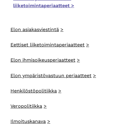
liiketoimintaperiaatteet >
Elon asiakasviestintä
Eettiset liiketoimintaperiaatteet
Elon ihmisoikeusperiaatteet
Elon ympäristövastuun periaatteet
Henkilöstöpolitiikka
Veropolitiikka
Ilmoituskanava