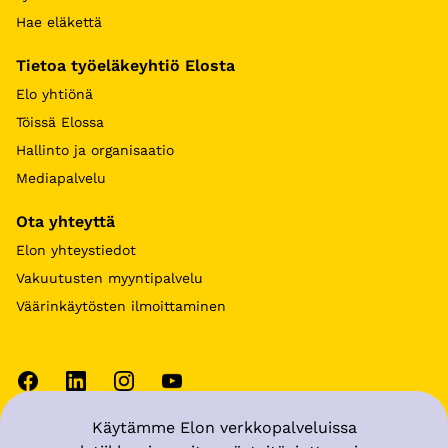
Hae eläkettä
Tietoa työeläkeyhtiö Elosta
Elo yhtiönä
Töissä Elossa
Hallinto ja organisaatio
Mediapalvelu
Ota yhteyttä
Elon yhteystiedot
Vakuutusten myyntipalvelu
Väärinkäytösten ilmoittaminen
Käytämme Elon verkkopalveluissa
Käyttöehdot